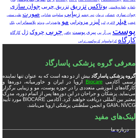
تزریق
بوتاکس
جوان سازی
تزریق چربی
بلفارو
بلفاروپلاستی
زیبایی
صورت
جوان سازی
خشکی
درمان
دور چشم
سلولیت
شادابی
طب سنتی
مو
فیلر
لیزر
مزوتراپی
پلاسماتراپی
غبغب
لاغری
لب
هایفوتراپی
ویدئو
پلک
پوست
چربی
چروک
ژل
پیری پوست
پی آر پی
کارگاه
چاقی
کارگاه
کرایولیپولیز
کربوکسی تراپی
معرفی گروه پزشکی پاسارگاد
گروه پزشکی پاسارگاد
بیش از دو دهه است که به عنوان تنها نماینده
رسمی آکادمی
Biocare
اروپا در ایران و خاورمیانه، دوره‌ها و
کارگاه‌های آموزشی متعددی را در حوزه پوست، مو و زیبایی برگزار
می‌نماید. پزشکان و جراحان در این دوره‌ها پس از اتمام دوره، مدرک
معتبر بین المللی دریافت خواهند کرد. آکادمی BIOCARE مورد تأیید
GAIA، NVCG و انجمن سلطنتی پزشکی اروپا می‌باشد.
لینک‌های مفید
درباره ما