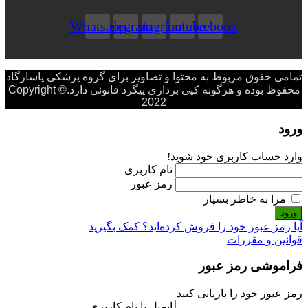
Whatsapp
Telegram
Instagram
Youtube
Facebook
تمامی حقوق مربوط به محتوا و تصاویر برای گروه پزشکی پاسارگاد
محفوظ بوده و هرگونه کپی برداری پیگرد قانونی دارد.Copyright ©
2022
ورود
وارد حساب کاربری خود شوید!
نام کاربری
رمز عبور
مرا به خاطر بسپار
ورود
آیا رمز عبور خود را فروش کرده‌اید؟ کمک بگیرید
قوانین و مقررات
فراموشی رمز عبور
رمز عبور خود را بازیابی کنید
ایمیل یا نام کاربری