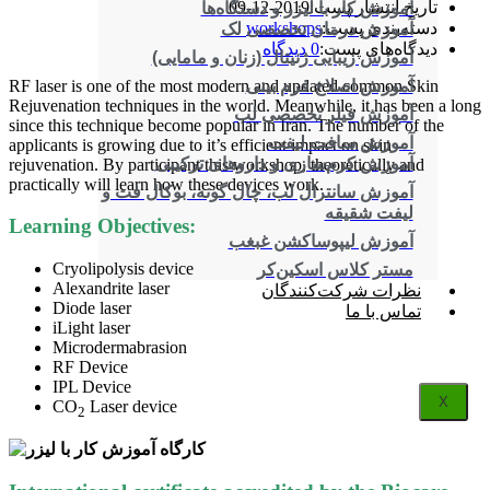
تاریخ انتشار پست:
2019-12-09
آموزش کار با لیزر و دستگاه‌ها
دسته‌بندی پست:
workshops
آموزش درمان تخصصی لک
دیدگاه‌های پست:
0 دیدگاه
آموزش زیبایی ژنیتال (زنان و مامایی)
RF laser is one of the most modern and updated common Skin
آموزش اصلاح فرم بینی
Rejuvenation techniques in the world. Meanwhile, it has been a long
آموزش فیلر تخصصی لب
since this technique become popular in Iran. The number of the
آموزش سافت لیفت
applicants is growing due to it’s efficient impact on skin
آموزش کرم‌سازی و داروهای ترکیبی
rejuvenation. By participant this workshop, theoretically and
practically will learn how these devices work.
آموزش سانترال لب، چال گونه، بوکال فت و
لیفت شقیقه
Learning Objectives:
آموزش لیپوساکشن غبغب
Cryolipolysis device
مستر کلاس اسکین‌کر
Alexandrite laser
نظرات شرکت‌کنندگان
Diode laser
تماس با ما
iLight laser
Microdermabrasion
RF Device
IPL Device
X
CO
Laser device
2