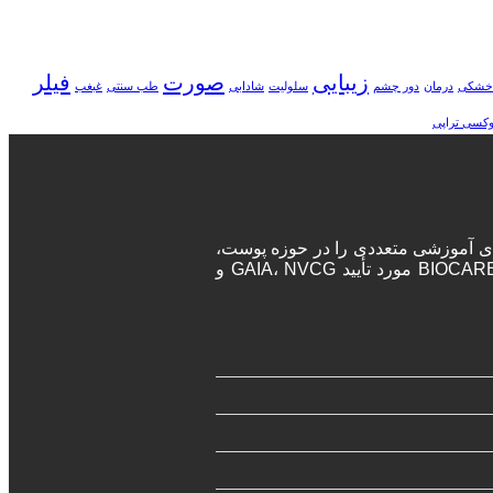
زیبایی
صورت
فیلر
خشکی
درمان
دور چشم
سلولیت
شادابی
طب سنتی
غبغب
وکسی تراپی
ه‌های آموزشی متعددی را در حوزه پوست،
مو و زیبایی برگزار می‌نماید. پزشکان و جراحان در این دوره‌ها پس از اتمام دوره، مدرک معتبر بین المللی دریافت خواهند کرد. آکادمی BIOCARE مورد تأیید GAIA، NVCG و