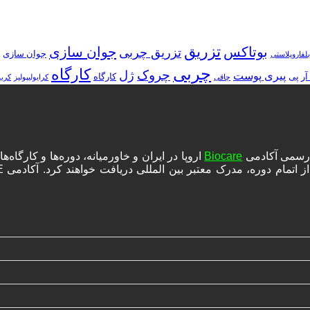
تزریق
بوتاکس
جوان سازی
تزریق چربی
جوان سازی
بلفاروپلاستی
چربی
کارگاه
چروک
ژل
پیری پوست
آر پی
کارگاه
چاقی
کرایولیپولیز
کرب
ه رسمی آکادمی
Biocare
اروپا در ایران و خاورمیانه، دوره‌ها و کارگا