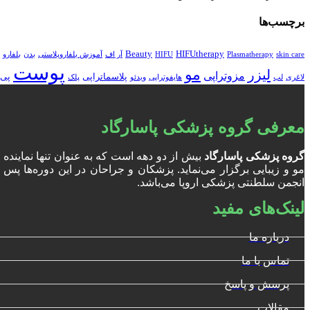
برچسب‌ها
Beauty
HIFUtherapy
skin care
Plasmatherapy
HIFU
آر اف
آموزش بلفاروپلاستی
بدن
بلفارو
پوست
مو
لیزر
مزوتراپی
پلاسماتراپی
پی 
لاغری
لب
هایفوتراپی
ویدئو
پلک
معرفی گروه پزشکی پاسارگاد
گروه پزشکی پاسارگاد
بیش از دو دهه است که به عنوان تنها نمایند
انجمن سلطنتی پزشکی اروپا می‌باشد.
لینک‌های مفید
درباره ما
تماس با ما
پرسش و پاسخ
مقالات