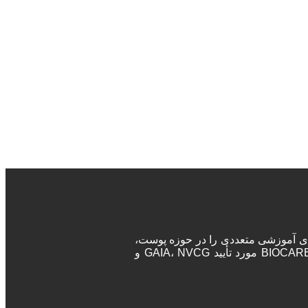
ه‌های آموزشی متعددی را در حوزه پوست،
مو و زیبایی برگزار می‌نماید. پزشکان و جراحان در این دوره‌ها پس از اتمام دوره، مدرک معتبر بین المللی دریافت خواهند کرد. آکادمی BIOCARE مورد تأیید GAIA، NVCG و