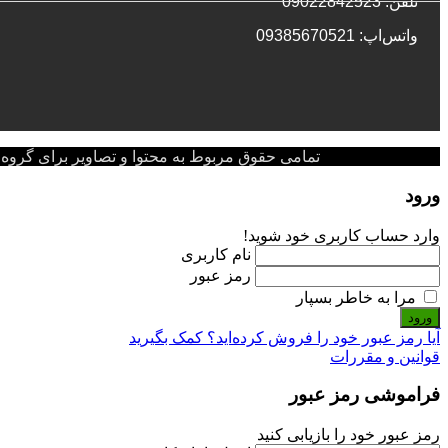
تلفن: 09022842523
واتس‌‌اپ: 09385670521
تمامی حقوق مربوط به محتوا و تصاویر برای گروه پزشکی پ
ورود
وارد حساب کاربری خود شوید!
نام کاربری
رمز عبور
مرا به خاطر بسپار
ورود
آیا رمز عبور خود را فروش کرده‌اید؟ کمک بگیرید
قوانین و مقررات
فراموشی رمز عبور
رمز عبور خود را بازیابی کنید