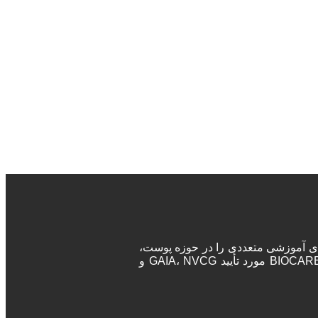
ه‌های آموزشی متعددی را در حوزه پوست،
مو و زیبایی برگزار می‌نماید. پزشکان و جراحان در این دوره‌ها پس از اتمام دوره، مدرک معتبر بین المللی دریافت خواهند کرد. آکادمی BIOCARE مورد تأیید GAIA، NVCG و