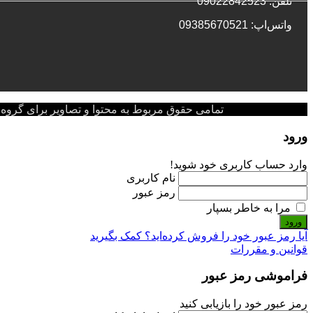
تلفن: 09022842523
واتس‌‌اپ: 09385670521
تمامی حقوق مربوط به محتوا و تصاویر برای گروه پزشکی پ
ورود
وارد حساب کاربری خود شوید!
نام کاربری
رمز عبور
مرا به خاطر بسپار
ورود
آیا رمز عبور خود را فروش کرده‌اید؟ کمک بگیرید
قوانین و مقررات
فراموشی رمز عبور
رمز عبور خود را بازیابی کنید