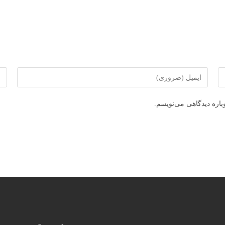
برای
برا
ارسال
ارس
دیدگاه
دید
باره دیدگاهی می‌نویسم.
آدرس
نام
ایمیل
یا
خود
نام
را
خود
وارد
را
کنید
وار
کنی