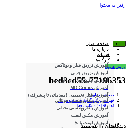
رفتن به محتوا
صفحه اصلی
درباره ما
خدمات
کارگاه‌ها
آموزش تزریق فیلر و بوتاکس
ورود به پنل
آموزش تزریق چربی
77196353-bed3cd55
آموزش مزوتراپی و پی آر پی
آموزش MD Codes
صفحه اصلی
>
آموزش فیلر تخصصی (مقدماتی تا پیشرفته)
فهرست کارگاه‌های حضوری
>
آموزش بلفاروپلاستی فوقانی
77196353-bed3cd55
آموزش بلفاروپلاستی تحتانی
آموزش مکس لیفت
آموزش لیفت با نخ
دیدگاهتان را بنویسید