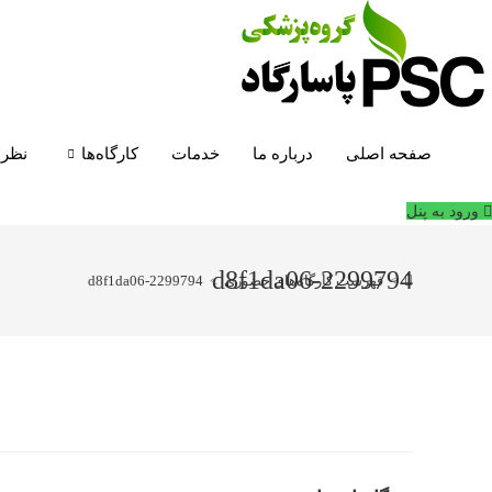
فتن
ه
حتوا
صفحه اصلی
درباره ما
خدمات
کارگاه‌ها
نظرا
ورود به پنل
2299794-d8f1da06
>
فهرست کارگاه‌های حضوری
>
2299794-d8f1da06