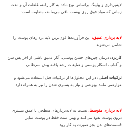
لايه‌برداری و پیلینگ براساس نوع ماده به كار رفته، غلظت آن و مدت
زمانی كه مواد فوق روی پوست باقي می‌مانند، متفاوت است:
لایه برداری عمیق:
اين فرآورده‌ها قوی‌ترين لايه بردارهای پوست را
شامل می‌شوند.
كاربرد:
درمان چين‌های خشن پوستی، آثار عميق ناشی از افزايش سن
و آفتاب، اسكار پوستی و ضايعات رشد يافته پيش سرطانی
تركيبات اصلی:
در اين محلول‌ها از تركيبات فنل استفاده می‌شود و
عوارضی مانند بيهوشی و نياز به بستری شدن را نيز به همراه دارد.
لايه برداری متوسط:
نسبت به لايه‌بردارهای سطحي با عمق بيشتری
درون پوست نفوذ می‌كنند و بهتر است فقط در پوست ساير
قسمت‌های بدن بجز صورت به كار رود.