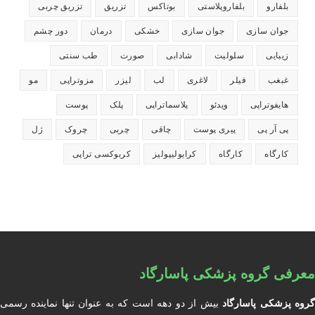
بلفارو
بلفاروپلاستی
بوتاکس
تزریق
تزریق چربی
جوان سازی
جوان سازی
خشکی
درمان
دور چشم
زیبایی
سلولیت
شادابی
صورت
طب سنتی
غبغب
فیلر
لاغری
لب
لیزر
مزوتراپی
مو
هایفوتراپی
ویدئو
پلاسماتراپی
پلک
پوست
پی آر پی
پیری پوست
چاقی
چربی
چروک
ژل
کارگاه
کارگاه
کرایولیپولیز
کربوکسی تراپی
معرفی گروه پزشکی پاسارگاد
روه پزشکی پاسارگاد
بیش از دو دهه است که به عنوان تنها نماینده رسمی