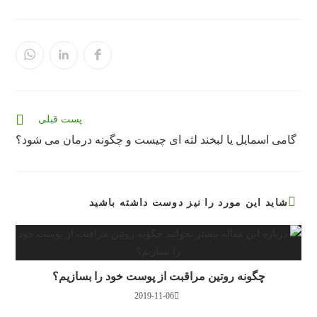
در
در
در
یک
یک
یک
پنجره
پنجره
پنجره
جدید
جدید
جدید
باز
باز
باز
می‌شود
می‌شود
می‌شود
مقالات
پست قبلی
بیشتری
گامی اسمایل یا لبخند لثه ای چیست و چگونه درمان می شود؟
را
بخوانید
شاید این مورد را نیز دوست داشته باشید
چگونه روتین مراقبت از پوست خود را بسازیم؟
2019-11-06