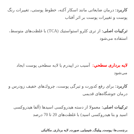
كاربرد:
درمان ضايعاتی مانند اسكار آكنه، خطوط پوستی، تغييرات رنگ
پوست و تغييرات پوست بر اثر آفتاب
تركيبات اصلی:
از تری كلرو استواستيك (TCA) با غلظت‌های متوسط،
استفاده می‌شود
لايه برداری سطحي:
آسيب در اپيدرم يا لايه سطحی پوست ايجاد
می‌شود
كاربرد:
برای رفع كدورت و تيرگی پوست، چروك‌های خفيف زودرس و
درمان جوشگاه‌های قديمی
تركيبات اصلی:
معمولا از دسته هيدروكسی اسيدها (آلفا هيدروكسی
اسيد و بتا هيدروكسی اسيد) با غلظت‌های 20 تا 70 درصد
برچسب‌ها:
پوست
,
پیلینگ
,
شیمیایی
,
صورت
,
لایه برداری
,
مکانیکی