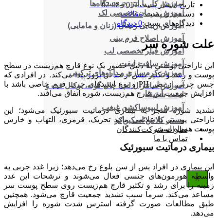
آموزش کار با لیزر و دستگاه‌ها
تاریخ انتشار پست:
2017-08-02
آموزش درمان تخصصی لک
دسته‌بندی پست:
مقالات
دیدگاه‌های پست:
0 دیدگاه
آموزش زیبایی ژنیتال (زنان و مامایی)
آموزش اصلاح فرم بینی
علت شوره سر
آموزش فیلر تخصصی لب
آموزش سافت لیفت
این ناراحتی پوستی به دلیل حضور یک نوع قارچ هم‌زیست در سطح
آموزش کرم‌سازی و داروهای ترکیبی
پوست و رشد و تکثیر بیش از حد آن بروز پیدا می‌کند. در افرادی که
جنس چربی از نظر PH و نوع اسیدهای چرب فرم خاصی باشد با
آموزش سانترال لب، چال گونه، بوکال فت و
افزایش جمعیت این قارچ هم‌زیست، شوره اتفاق می‌افتد.
لیفت شقیقه
آموزش لیپوساکشن غبغب
تشدید شوره منجر به بیماری درماتیت سبورئیک می‌شود؛ این
ناراحتی پوستی با علائمی مانند تحریک، قرمزی، التهاب و خارش
مستر کلاس اسکین‌کر
پوست همراه است.
نظرات شرکت‌کنندگان
تماس با ما
بیماری درماتیت سبورئیک
این بیماری در افراد پس از سن بلوغ رخ می‌دهد؛ زیرا غدد چربی به
واسطه هورمون‌های جنسی فعال می‌شوند و ترشحات این غدد
X
زمینه را برای رشد و تکثیر قارچ هم‌زیست روی سطح پوست سر
مساعد می‌کند. سرما سبب تشدید جمعیت قارچ می‌شود. همچنین
طبق مطالعات صورت گرفته استرس شدت شوره را افزایش
می‌دهد.