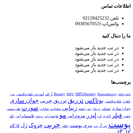
اطلاعات تماس
تلفن:
02128425232
واتس‌اپ:
09385670521
ما را دنبال کنید
در تب جدید باز می‌شود
در تب جدید باز می‌شود
در تب جدید باز می‌شود
در تب جدید باز می‌شود
در تب جدید باز می‌شود
برچسب‌ها
Beauty
HIFUtherapy
skin care
Plasmatherapy
HIFU
آر اف
آموزش بلفاروپلاستی
بدن
تزریق
بوتاکس
جوان سازی
تزریق چربی
بلفارو
بلفاروپلاستی
زیبایی
صورت
جوان سازی
خشکی
درمان
دور چشم
سلولیت
شادابی
طب سنتی
مو
فیلر
لیزر
مزوتراپی
پلاسماتراپی
غبغب
لاغری
لب
هایفوتراپی
ویدئو
پلک
پوست
چربی
چروک
ژل
پیری پوست
پی آر پی
کارگاه
چاقی