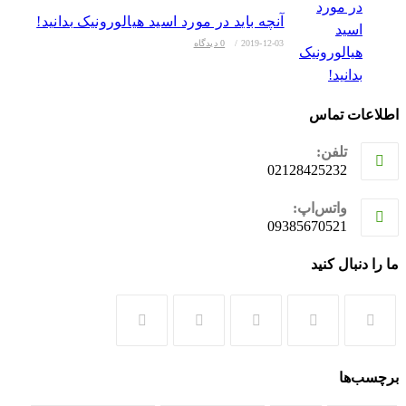
آنچه باید در مورد اسید هیالورونیک بدانید!
2019-12-03
/
0 دیدگاه
اطلاعات تماس
تلفن:
02128425232
واتس‌اپ:
09385670521
ما را دنبال کنید
در
در
در
در
در
تب
تب
تب
تب
تب
برچسب‌ها
جدید
جدید
جدید
جدید
جدید
باز
باز
باز
باز
باز