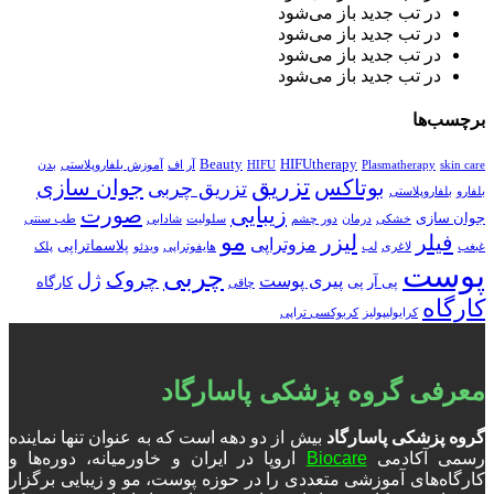
در تب جدید باز می‌شود
در تب جدید باز می‌شود
در تب جدید باز می‌شود
در تب جدید باز می‌شود
برچسب‌ها
Beauty
HIFUtherapy
skin care
Plasmatherapy
HIFU
آر اف
آموزش بلفاروپلاستی
بدن
تزریق
بوتاکس
جوان سازی
تزریق چربی
بلفارو
بلفاروپلاستی
زیبایی
صورت
جوان سازی
خشکی
درمان
دور چشم
سلولیت
شادابی
طب سنتی
مو
فیلر
لیزر
مزوتراپی
پلاسماتراپی
غبغب
لاغری
لب
هایفوتراپی
ویدئو
پلک
پوست
چربی
چروک
ژل
پیری پوست
پی آر پی
کارگاه
چاقی
کارگاه
کرایولیپولیز
کربوکسی تراپی
معرفی گروه پزشکی پاسارگاد
گروه پزشکی پاسارگاد
بیش از دو دهه است که به عنوان تنها نماینده
رسمی آکادمی
Biocare
اروپا در ایران و خاورمیانه، دوره‌ها و
کارگاه‌های آموزشی متعددی را در حوزه پوست، مو و زیبایی برگزار