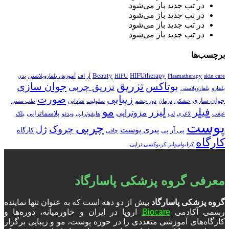
در تب جدید باز می‌شود
در تب جدید باز می‌شود
در تب جدید باز می‌شود
در تب جدید باز می‌شود
برچسب‌ها
Beauty
HIFUtherapy
skin care
Plasmatherapy
HIFU
آر اف
آموزش بلفاروپلاستی
بدن
تزریق
بوتاکس
جوان سازی
تزریق چربی
بلفارو
بلفاروپلاستی
زیبایی
صورت
جوان سازی
خشکی
درمان
دور چشم
سلولیت
شادابی
طب سنتی
مو
فیلر
لیزر
مزوتراپی
پلاسماتراپی
غبغب
لاغری
لب
هایفوتراپی
ویدئو
پلک
پوست
چربی
چروک
ژل
پیری پوست
پی آر پی
کارگاه
چاقی
کارگاه
کرایولیپولیز
کربوکسی تراپی
معرفی گروه پزشکی پاسارگاد
گروه پزشکی پاسارگاد
بیش از دو دهه است که به عنوان تنها نماینده
رسمی آکادمی
Biocare
اروپا در ایران و خاورمیانه، دوره‌ها و
کارگاه‌های آموزشی متعددی را در حوزه پوست، مو و زیبایی برگزار