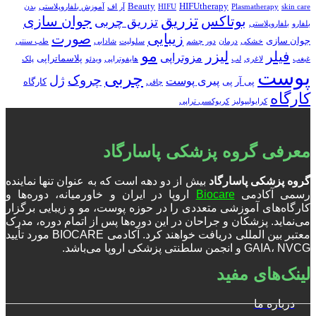
Beauty
HIFUtherapy
skin care
Plasmatherapy
HIFU
آر اف
آموزش بلفاروپلاستی
بدن
تزریق
بوتاکس
جوان سازی
تزریق چربی
بلفارو
بلفاروپلاستی
زیبایی
صورت
جوان سازی
خشکی
درمان
دور چشم
سلولیت
شادابی
طب سنتی
مو
فیلر
لیزر
مزوتراپی
پلاسماتراپی
غبغب
لاغری
لب
هایفوتراپی
ویدئو
پلک
پوست
چربی
چروک
ژل
پیری پوست
پی آر پی
کارگاه
چاقی
کارگاه
کرایولیپولیز
کربوکسی تراپی
معرفی گروه پزشکی پاسارگاد
گروه پزشکی پاسارگاد
بیش از دو دهه است که به عنوان تنها نماینده
رسمی آکادمی
Biocare
اروپا در ایران و خاورمیانه، دوره‌ها و
کارگاه‌های آموزشی متعددی را در حوزه پوست، مو و زیبایی برگزار
می‌نماید. پزشکان و جراحان در این دوره‌ها پس از اتمام دوره، مدرک
معتبر بین المللی دریافت خواهند کرد. آکادمی BIOCARE مورد تأیید
GAIA، NVCG و انجمن سلطنتی پزشکی اروپا می‌باشد.
لینک‌های مفید
درباره ما