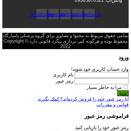
واتس‌‌اپ: 09385670521
Whatsapp
Telegram
Instagram
Youtube
Facebook
تمامی حقوق مربوط به محتوا و تصاویر برای گروه پزشکی پاسارگاد
محفوظ بوده و هرگونه کپی برداری پیگرد قانونی دارد.Copyright ©
2022
ورود
وارد حساب کاربری خود شوید!
نام کاربری
رمز عبور
مرا به خاطر بسپار
ورود
آیا رمز عبور خود را فروش کرده‌اید؟ کمک بگیرید
قوانین و مقررات
فراموشی رمز عبور
رمز عبور خود را بازیابی کنید