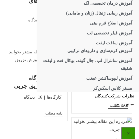
برای از بین بردن
خنده (چین‌های
آموزش درمان تخصصی لک
چروک موثر است؟
نازولابیال)
آموزش زیبایی ژنیتال (زنان و مامایی)
دسته‌بندی
دیدگاه‌های
مقالات
0 دیدگاه
مقالات
0 دیدگاه
آموزش اصلاح فرم بینی
پست:
پست:
آموزش فیلر تخصصی لب
آیا
علل
ادامه مطلب
ادامه مطلب
بوتاکس
و
آموزش سافت لیفت
زیر
درمان
آموزش کرم‌سازی و داروهای ترکیبی
چشم
خطوط
برای
خنده
آموزش سانترال لب، چال گونه، بوکال فت و لیفت
از
(چین‌های
بین
نازولابیال)
شقیقه
تزریق چربی صورت
بردن
چروک
و بدن
معرفی کارگاه
آموزش لیپوساکشن غبغب
موثر
آموزش تزریق چربی
است؟
مستر کلاس اسکین‌کر
دسته‌بندی
دیدگاه‌های
خدمات
0 دیدگاه
پست:
پست:
دسته‌بندی
نظرات شرکت‌کنندگان
دیدگاه‌های
کارگاه‌ها
16 دیدگاه
پست:
پست:
تماس با ما
تزریق
ادامه مطلب
چربی
معرفی
ادامه مطلب
صورت
کارگاه
و
آموزش
بدن
تزریق
چربی
X