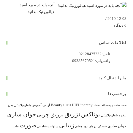
آنچه باید در مورد اسید
هیالورونیک بدانید!
/
2019-12-03
0 دیدگاه
اطلاعات تماس
تلفن:
02128425232
واتس‌اپ:
09385670521
ما را دنبال کنید
در
در
در
در
در
برچسب‌ها
تب
تب
تب
تب
تب
جدید
جدید
جدید
جدید
جدید
Beauty
HIFUtherapy
skin care
Plasmatherapy
HIFU
آر اف
آموزش بلفاروپلاستی
بدن
باز
باز
باز
باز
باز
تزریق
بوتاکس
جوان سازی
تزریق چربی
بلفارو
بلفاروپلاستی
می‌شود
می‌شود
می‌شود
می‌شود
می‌شود
زیبایی
صورت
جوان سازی
خشکی
درمان
دور چشم
سلولیت
شادابی
طب