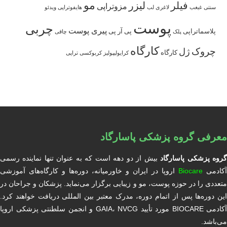
مو
فیلر
لیزر
مزوتراپی
سنتی
غبغب
لاغری
لب
هایفوتراپی
ویدئو
پوست
چربی
پیری پوست
پلاسماتراپی
پی آر پی
پلک
چاقی
کارگاه
چروک
ژل
کارگاه
کرایولیپولیز
کربوکسی تراپی
معرفی گروه پزشکی پاسارگاد
روه پزشکی پاسارگاد
بیش از دو دهه است که به عنوان تنها نماینده رسمی
آکادمی
Biocare
اروپا در ایران و خاورمیانه، دوره‌ها و کارگاه‌های آموزشی
متعددی را در حوزه پوست، مو و زیبایی برگزار می‌نماید. پزشکان و جراحان در
این دوره‌ها پس از اتمام دوره، مدرک معتبر بین المللی دریافت خواهند کرد.
آکادمی BIOCARE مورد تأیید GAIA، NVCG و انجمن سلطنتی پزشکی اروپا
می‌باشد.