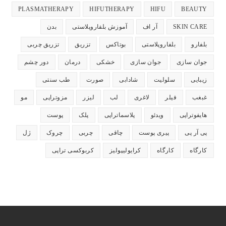
باز
باز
باز
باز
باز
PLASMATHERAPY
HIFUTHERAPY
HIFU
BEAUTY
می‌شود
می‌شود
می‌شود
می‌شود
می‌شود
SKIN CARE
آر اف
آموزش بلفاروپلاستی
بدن
بلفارو
بلفاروپلاستی
بوتاکس
تزریق
تزریق چربی
جوان سازی
جوان سازی
خشکی
درمان
دور چشم
زیبایی
سلولیت
شادابی
صورت
طب سنتی
غبغب
فیلر
لاغری
لب
لیزر
مزوتراپی
مو
هایفوتراپی
ویدئو
پلاسماتراپی
پلک
پوست
پی آر پی
پیری پوست
چاقی
چربی
چروک
ژل
کارگاه
کارگاه
کرایولیپولیز
کربوکسی تراپی