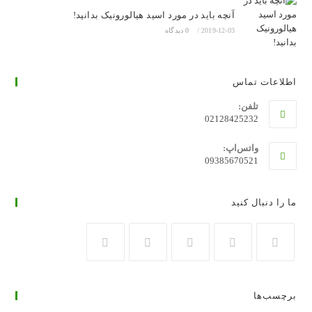
آنچه باید در مورد اسید هیالورونیک بدانید!
2019-12-03
/
0 دیدگاه
اطلاعات تماس
تلفن:
02128425232
واتس‌اپ:
09385670521
ما را دنبال کنید
در
در
در
در
در
تب
تب
تب
تب
تب
برچسب‌ها
جدید
جدید
جدید
جدید
جدید