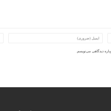
برای
برا
ارسال
ارس
دیدگاه
دید
باره دیدگاهی می‌نویسم.
آدرس
نام
ایمیل
یا
خود
نام
را
خود
وارد
را
کنید
وار
کنی