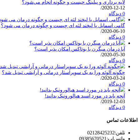
لایه برداری و پیلینگ چیست و چگونه انجام می‌شود؟
/
2020-12-12
0 دیدگاه
گامی اسمایل یا لبخند لثه ای چیست و چگونه درمان می شود؟
/
2020-06-10
0 دیدگاه
آیا درمان میگرن با بوتاکس امکان پذیر است؟
/
2020-05-30
0 دیدگاه
چگونه آلوئه ورا به یک سوپراستار درمانی و آرایشی تبدیل شد؟
/
2020-03-24
0 دیدگاه
آنچه باید در مورد اسید هیالورونیک بدانید!
/
2019-12-03
0 دیدگاه
اطلاعات تماس
تلفن:
02128425232
واتس‌اپ:
09385670521