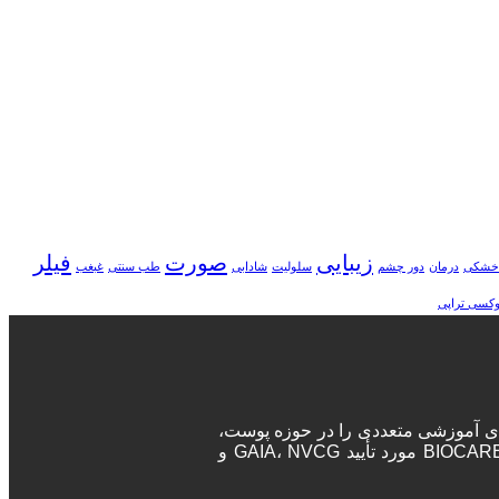
زیبایی
صورت
فیلر
خشکی
درمان
دور چشم
سلولیت
شادابی
طب سنتی
غبغب
وکسی تراپی
ه‌های آموزشی متعددی را در حوزه پوست،
مو و زیبایی برگزار می‌نماید. پزشکان و جراحان در این دوره‌ها پس از اتمام دوره، مدرک معتبر بین المللی دریافت خواهند کرد. آکادمی BIOCARE مورد تأیید GAIA، NVCG و