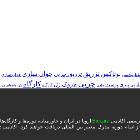
تزریق
بوتاکس
جوان سازی
تزریق چربی
جوان سازی
بلفاروپلاستی
چربی
کارگاه
چروک
ژل
پیری پوست
آر پی
کارگاه
چاقی
کرایولیپولیز
کرب
ه رسمی آکادمی
Biocare
اروپا در ایران و خاورمیانه، دوره‌ها و کارگا