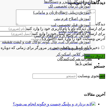
آموزش کار با لیزر و دستگاه‌ها
دیدگاهتان را بنویسید
آموزش درمان تخصصی لک
آموزش زیبایی ژنیتال (زنان و مامایی)
آموزش اصلاح فرم بینی
دیدگاه
آموزش فیلر تخصصی لب
برای ارسال دیدگاه نام یا نام‌کاربری خود را وارد کنید
آموزش سافت لیفت
برای ارسال دیدگاه آدرس ایمیل خود را وارد کنید
آموزش کرم‌سازی و داروهای ترکیبی
آدرس وبسایت خود را وارد کنید (اختیاری)
آموزش سانترال لب، چال گونه، بوکال فت و لیفت شقیقه
ذخیره نام، ایمیل و وبسایت من در مرورگر برای زمانی که دوباره 
آموزش لیپوساکشن غبغب
مستر کلاس اسکین‌کر
نظرات شرکت‌کنندگان
تماس با ما
جستجو
جستجوی وبسایت
X
آخرین مقالات