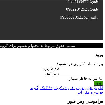
تلفن: ۰۲۱۲۸۴۲۵۲۳۲
تلفن: 09022842523
واتس‌‌اپ: 09385670521
تمامی حقوق مربوط به محتوا و تصاویر برای گروه پزشکی پ
ورود
وارد حساب کاربری خود شوید!
نام کاربری
رمز عبور
مرا به خاطر بسپار
ورود
آیا رمز عبور خود را فروش کرده‌اید؟ کمک بگیرید
قوانین و مقررات
فراموشی رمز عبور