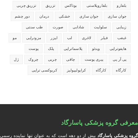
بلفارو
بلفاروپلاستی
بوتاکس
تزریق
تزریق چربی
جوان سازی
جوان سازی
خشکی
درمان
دور چشم
زیبایی
سلولیت
شادابی
صورت
طب سنتی
غبغب
فیلر
لاغری
لب
لیزر
مزوتراپی
مو
هایفوتراپی
ویدئو
پلاسماتراپی
پلک
پوست
پی آر پی
پیری پوست
چاقی
چربی
چروک
ژل
کارگاه
کارگاه
کرایولیپولیز
کربوکسی تراپی
معرفی گروه پزشکی پاسارگاد
روه پزشکی پاسارگاد
بیش از دو دهه است که به عنوان تنها نماینده رسمی