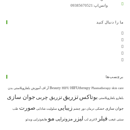
واتس‌اپ:
09385670521
ما را دنبال کنید
در
در
تب
در
تب
جدید
در
تب
جدید
باز
در
تب
جدید
باز
می‌شود
تب
جدید
باز
می‌شود
جدید
باز
می‌شود
برچسب‌ها
باز
می‌شود
Beauty
HIFUtherapy
skin care
Plasmatherapy
HIFU
آر اف
آموزش بلفاروپلاستی
بدن
می‌شود
تزریق
بوتاکس
جوان سازی
تزریق چربی
بلفارو
بلفاروپلاستی
زیبایی
صورت
جوان سازی
خشکی
درمان
دور چشم
سلولیت
شادابی
طب
مو
فیلر
لیزر
مزوتراپی
سنتی
غبغب
لاغری
لب
هایفوتراپی
ویدئو