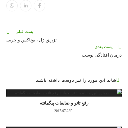
در
در
در
یک
یک
یک
پنجره
پنجره
پنجره
جدید
جدید
جدید
باز
باز
باز
می‌شود
می‌شود
می‌شود
مقالات
پست قبلی
بیشتری
تزریق ژل ، بوتاکس و چربی
را
پست بعدی
بخوانید
درمان افتادگی پوست
شاید این مورد را نیز دوست داشته باشید
رفع تاتو و ضایعات پیگمانته
2017-07-28