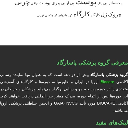
پوست
چربی
پیری پوست
پلاسماتراپی
پی آر پی
پلک
چاقی
کارگاه
چروک
ژل
کارگاه
کرایولیپولیز
کربوکسی تراپی
معرفی گروه پزشکی پاسارگاد
روه پزشکی پاسارگاد
بیش از دو دهه است که به عنوان تنها نماینده رسمی
آکادمی
Biocare
اروپا در ایران و خاورمیانه، دوره‌ها و کارگاه‌های آموزشی
متعددی را در حوزه پوست، مو و زیبایی برگزار می‌نماید. پزشکان و جراحان در
این دوره‌ها پس از اتمام دوره، مدرک معتبر بین المللی دریافت خواهند کرد.
آکادمی BIOCARE مورد تأیید GAIA، NVCG و انجمن سلطنتی پزشکی اروپا
می‌باشد.
لینک‌های مفید