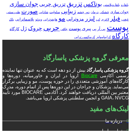
تزریق
بوتاکس
جوان سازی
تزریق چربی
بلفارو
بلفاروپلاستی
زیبایی
صورت
جوان سازی
خشکی
درمان
دور چشم
سلولیت
شادابی
طب سنتی
مو
فیلر
لیزر
مزوتراپی
پلاسماتراپی
غبغب
لاغری
لب
هایفوتراپی
ویدئو
پلک
پوست
چربی
چروک
ژل
پیری پوست
پی آر پی
کارگاه
چاقی
کارگاه
کرایولیپولیز
کربوکسی تراپی
معرفی گروه پزشکی پاسارگاد
گروه پزشکی پاسارگاد
بیش از دو دهه است که به عنوان تنها نماینده
رسمی آکادمی
Biocare
اروپا در ایران و خاورمیانه، دوره‌ها و
کارگاه‌های آموزشی متعددی را در حوزه پوست، مو و زیبایی برگزار
می‌نماید. پزشکان و جراحان در این دوره‌ها پس از اتمام دوره، مدرک
معتبر بین المللی دریافت خواهند کرد. آکادمی BIOCARE مورد تأیید
GAIA، NVCG و انجمن سلطنتی پزشکی اروپا می‌باشد.
لینک‌های مفید
درباره ما
تماس با ما