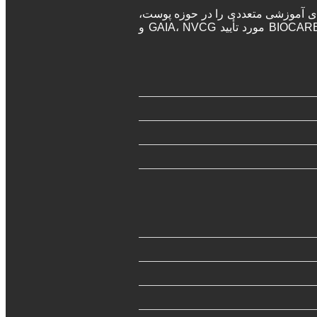
ه‌های آموزشی متعددی را در حوزه پوست،
مو و زیبایی برگزار می‌نماید. پزشکان و جراحان در این دوره‌ها پس از اتمام دوره، مدرک معتبر بین المللی دریافت خواهند کرد. آکادمی BIOCARE مورد تأیید GAIA، NVCG و