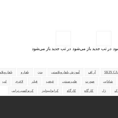
ود
در تب جدید باز می‌شود
در تب جدید باز می‌شود
SKIN C
آر اف
آموزش بلفاروپلاستی
بدن
بلفارو
بلفاروپلا
شادابی
صورت
طب سنتی
غبغب
فیلر
لاغری
لب
ک
ژل
کارگاه
کارگاه
کرایولیپولیز
کربوکسی تراپی