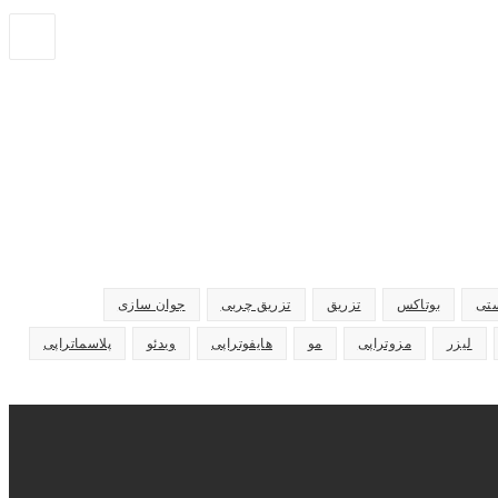
ستی
بوتاکس
تزریق
تزریق چربی
جوان سازی
لیزر
مزوتراپی
مو
هایفوتراپی
ویدئو
پلاسماتراپی