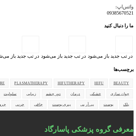
واتس‌اپ:
09385670521
ما را دنبال کنید
در تب جدید باز می‌شود
در تب جدید باز می‌شود
در تب جدید باز می‌ش
برچسب‌ها
ARE
PLASMATHERAPY
HIFUTHERAPY
HIFU
BEAUTY
جوان سازی
خشکی
درمان
دور چشم
زیبایی
سلولیت
پلک
پوست
پی آر پی
پیری پوست
چاقی
چربی
چرو
معرفی گروه پزشکی پاسارگاد