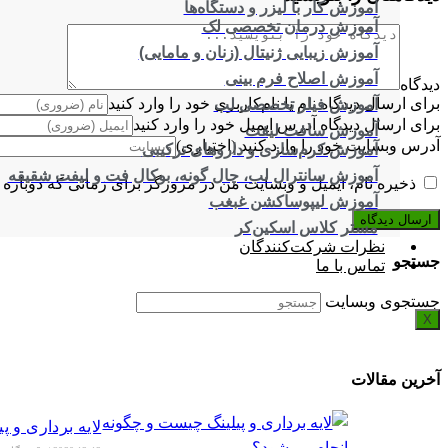
آموزش کار با لیزر و دستگاه‌ها
آموزش درمان تخصصی لک
آموزش زیبایی ژنیتال (زنان و مامایی)
آموزش اصلاح فرم بینی
دیدگاه
برای ارسال دیدگاه نام یا نام‌کاربری خود را وارد کنید
آموزش فیلر تخصصی لب
برای ارسال دیدگاه آدرس ایمیل خود را وارد کنید
آموزش سافت لیفت
آدرس وبسایت خود را وارد کنید (اختیاری)
آموزش کرم‌سازی و داروهای ترکیبی
آموزش سانترال لب، چال گونه، بوکال فت و لیفت شقیقه
ذخیره نام، ایمیل و وبسایت من در مرورگر برای زمانی که دوباره 
آموزش لیپوساکشن غبغب
مستر کلاس اسکین‌کر
نظرات شرکت‌کنندگان
جستجو
تماس با ما
جستجوی وبسایت
X
آخرین مقالات
لایه برداری و 