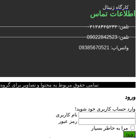
کارگاه ژنیتال
اطلاعات تماس
تلفن: ۰۲۱۲۸۴۲۵۲۳۲
تلفن: 09022842523
واتس‌‌اپ: 09385670521
تمامی حقوق مربوط به محتوا و تصاویر برای گروه پزشکی پ
ورود
وارد حساب کاربری خود شوید!
نام کاربری
رمز عبور
مرا به خاطر بسپار
ورود