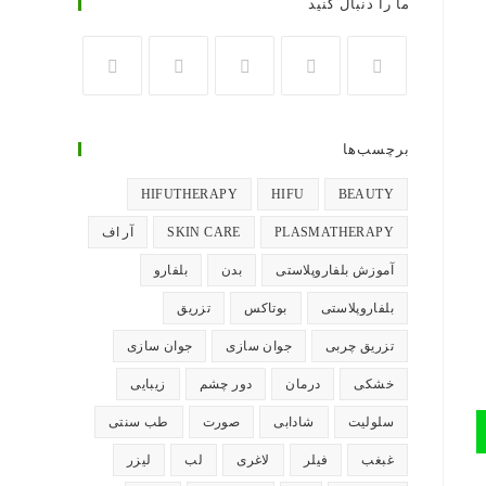
ما را دنبال کنید
در
در
در
در
در
تب
تب
تب
تب
تب
برچسب‌ها
جدید
جدید
جدید
جدید
جدید
باز
باز
باز
باز
باز
HIFUTHERAPY
HIFU
BEAUTY
می‌شود
می‌شود
می‌شود
می‌شود
می‌شود
PLASMATHERAPY
SKIN CARE
آر اف
آموزش بلفاروپلاستی
بدن
بلفارو
بلفاروپلاستی
بوتاکس
تزریق
تزریق چربی
جوان سازی
جوان سازی
خشکی
درمان
دور چشم
زیبایی
سلولیت
شادابی
صورت
طب سنتی
غبغب
فیلر
لاغری
لب
لیزر