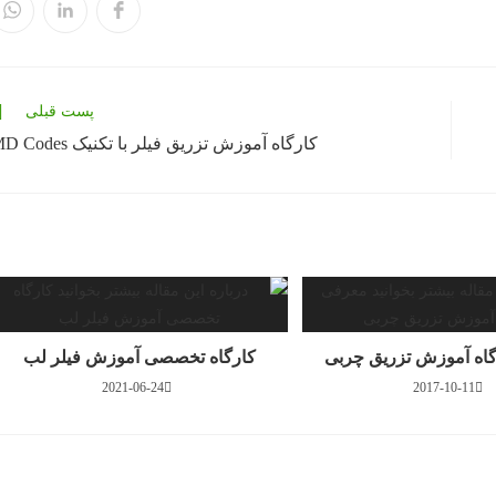
در
در
در
یک
یک
یک
پنجره
پنجره
پن
جدید
جدید
جد
باز
باز
باز
می‌شود
می‌شود
می
پست قبلی
کارگاه آموزش تزریق فیلر با تکنیک MD Codes
اه آموزش تزریق چربی
کارگاه تخصصی آموزش فیلر لب
2021-06-24
2017-10-11