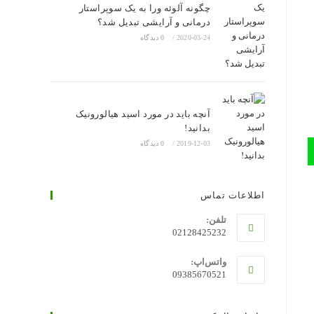
چگونه آلوئه ورا به یک سوپراستار
درمانی و آرایشی تبدیل شد؟
2020-03-24
/
0 دیدگاه
آنچه باید در مورد اسید هیالورونیک
بدانید!
2019-12-03
/
0 دیدگاه
اطلاعات تماس
تلفن:
02128425232
واتس‌اپ:
09385670521