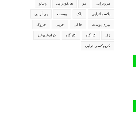
مزوتراپی
مو
هایفوتراپی
ویدئو
پلاسماتراپی
پلک
پوست
پی آر پی
پیری پوست
چاقی
چربی
چروک
ژل
کارگاه
کارگاه
کرایولیپولیز
کربوکسی تراپی