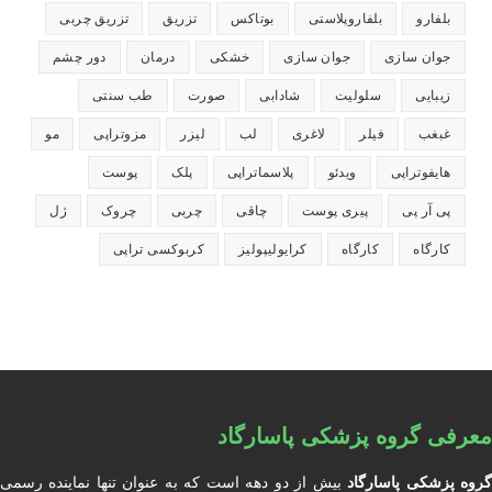
بلفارو
بلفاروپلاستی
بوتاکس
تزریق
تزریق چربی
جوان سازی
جوان سازی
خشکی
درمان
دور چشم
زیبایی
سلولیت
شادابی
صورت
طب سنتی
غبغب
فیلر
لاغری
لب
لیزر
مزوتراپی
مو
هایفوتراپی
ویدئو
پلاسماتراپی
پلک
پوست
پی آر پی
پیری پوست
چاقی
چربی
چروک
ژل
کارگاه
کارگاه
کرایولیپولیز
کربوکسی تراپی
معرفی گروه پزشکی پاسارگاد
روه پزشکی پاسارگاد
بیش از دو دهه است که به عنوان تنها نماینده رسمی