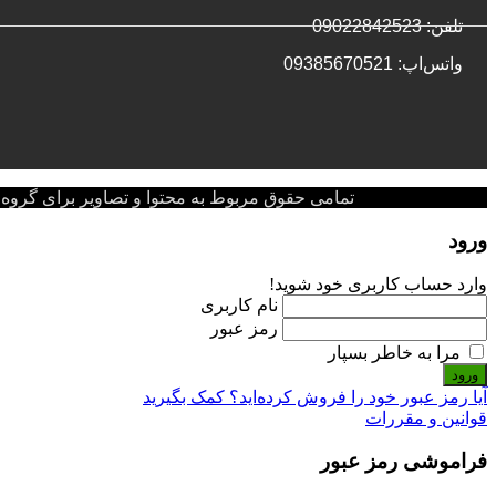
تلفن: 09022842523
واتس‌‌اپ: 09385670521
تمامی حقوق مربوط به محتوا و تصاویر برای گروه پزشکی پ
ورود
وارد حساب کاربری خود شوید!
نام کاربری
رمز عبور
مرا به خاطر بسپار
ورود
آیا رمز عبور خود را فروش کرده‌اید؟ کمک بگیرید
قوانین و مقررات
فراموشی رمز عبور