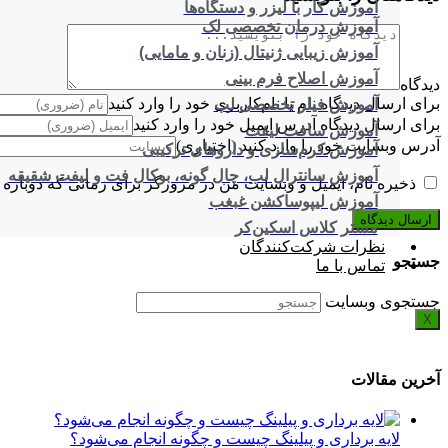
آموزش کار با لیزر و دستگاه‌ها
آموزش درمان تخصصی لک
آموزش زیبایی ژنیتال (زنان و مامایی)
آموزش اصلاح فرم بینی
دیدگاه
برای ارسال دیدگاه نام یا نام‌کاربری خود را وارد کنید
آموزش فیلر تخصصی لب
برای ارسال دیدگاه آدرس ایمیل خود را وارد کنید
آموزش سافت لیفت
آدرس وبسایت خود را وارد کنید (اختیاری)
آموزش کرم‌سازی و داروهای ترکیبی
آموزش سانترال لب، چال گونه، بوکال فت و لیفت شقیقه
ذخیره نام، ایمیل و وبسایت من در مرورگر برای زمانی که دوباره 
آموزش لیپوساکشن غبغب
مستر کلاس اسکین‌کر
نظرات شرکت‌کنندگان
جستجو
تماس با ما
جستجوی وبسایت
X
آخرین مقالات
لایه برداری و پیلینگ چیست و چگونه انجام می‌شود؟