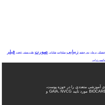
زیبایی
صورت
فیلر
خشکی
درمان
دور چشم
سلولیت
شادابی
طب سنتی
غبغب
وکسی تراپی
ه‌های آموزشی متعددی را در حوزه پوست،
مو و زیبایی برگزار می‌نماید. پزشکان و جراحان در این دوره‌ها پس از اتمام دوره، مدرک معتبر بین المللی دریافت خواهند کرد. آکادمی BIOCARE مورد تأیید GAIA، NVCG و