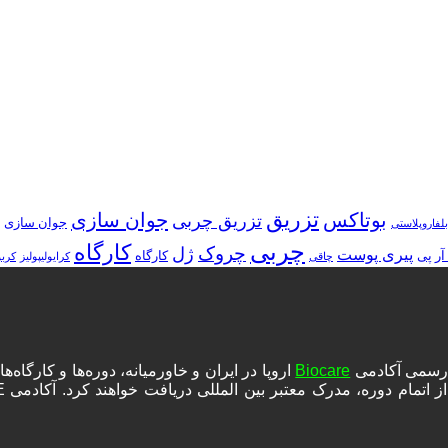
تزریق
بوتاکس
جوان سازی
تزریق چربی
جوان سازی
بلفاروپلاستی
چربی
کارگاه
چروک
ژل
پیری پوست
آر پی
کارگاه
چاقی
کرایولیپولیز
کرب
ه رسمی آکادمی
Biocare
اروپا در ایران و خاورمیانه، دوره‌ها و کارگا