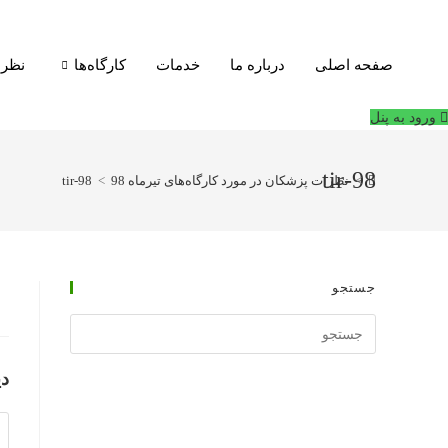
فتن
ه
حتوا
صفحه اصلی
درباره ما
خدمات
کارگاه‌ها
نظرا
ورود به پنل
tir-98
>
نظرات پزشکان در مورد کارگاه‌های تیرماه 98
>
tir-98
جستجو
جستجوی
وبسایت
دی
دی