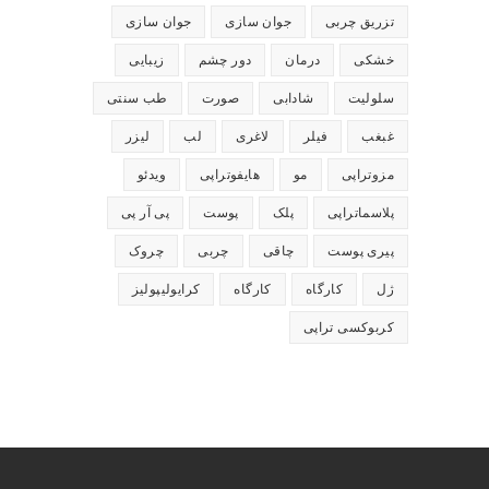
تزریق چربی
جوان سازی
جوان سازی
خشکی
درمان
دور چشم
زیبایی
سلولیت
شادابی
صورت
طب سنتی
غبغب
فیلر
لاغری
لب
لیزر
مزوتراپی
مو
هایفوتراپی
ویدئو
پلاسماتراپی
پلک
پوست
پی آر پی
پیری پوست
چاقی
چربی
چروک
ژل
کارگاه
کارگاه
کرایولیپولیز
کربوکسی تراپی