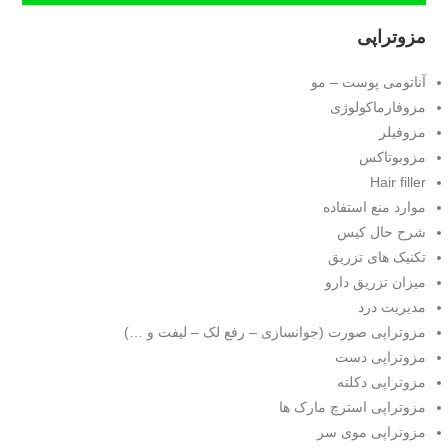
مزوتراپی
آناتومی پوست – مو
مزوفارماکولوژی
مزوفیلر
مزوبوتاکس
Hair filler
موارد منع استفاده
شرح حال کیس
تکنیک های تزریق
میزان تزریق دارو
مدیریت درد
مزوتراپی صورت (جوانسازی – رفع لک – لیفت و …)
مزوتراپی دست
مزوتراپی دکلته
مزوتراپی استرچ مارک ها
مزوتراپی موی سر