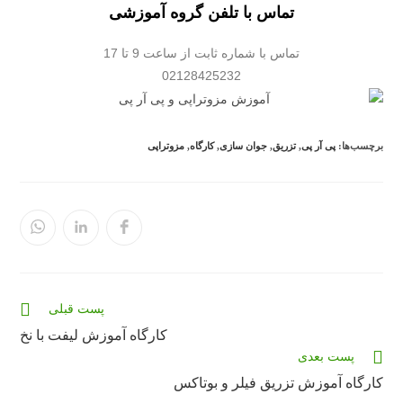
تماس با تلفن گروه آموزشی
تماس با شماره ثابت از ساعت 9 تا 17
02128425232
برچسب‌ها:
پی آر پی
,
تزریق
,
جوان سازی
,
کارگاه
,
مزوتراپی
در
در
در
یک
یک
یک
پنجره
پنجره
پنجره
جدید
جدید
جدید
باز
باز
باز
می‌شود
می‌شود
می‌شود
مقالات
پست قبلی
بیشتری
کارگاه آموزش لیفت با نخ
را
پست بعدی
بخوانید
کارگاه آموزش تزریق فیلر و بوتاکس