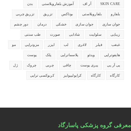
SKIN CARE
آر اف
آموزش بلفاروپلاستی
بدن
بلفارو
بلفاروپلاستی
بوتاکس
تزریق
تزریق چربی
جوان سازی
جوان سازی
خشکی
درمان
دور چشم
زیبایی
سلولیت
شادابی
صورت
طب سنتی
غبغب
فیلر
لاغری
لب
لیزر
مزوتراپی
مو
هایفوتراپی
ویدئو
پلاسماتراپی
پلک
پوست
پی آر پی
پیری پوست
چاقی
چربی
چروک
ژل
کارگاه
کارگاه
کرایولیپولیز
کربوکسی تراپی
معرفی گروه پزشکی پاسارگاد