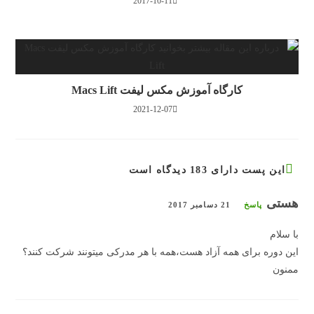
2017-10-11
کارگاه آموزش مکس لیفت Macs Lift
2021-12-07
این پست دارای 183 دیدگاه است
هستى
پاسخ
21 دسامبر 2017
با سلام
اين دوره براى همه آزاد هست،همه با هر مدركى ميتونند شركت كنند؟
ممنون