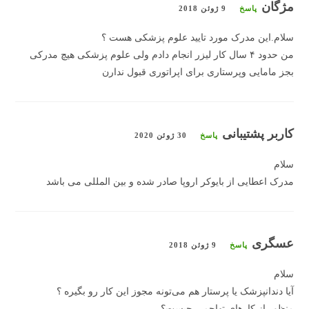
مژگان
پاسخ
9 ژوئن 2018
سلام‌.این مدرک مورد تایید علوم پزشکی هست ؟
من حدود ۴ سال کار لیزر انجام دادم ولی علوم پزشکی هیچ مدرکی
بجز مامایی وپرستاری برای اپراتوری قبول ندارن
کاربر پشتیبانی
پاسخ
30 ژوئن 2020
سلام
مدرک اعطایی از بایوکر اروپا صادر شده و بین المللی می باشد
عسگری
پاسخ
9 ژوئن 2018
سلام
آیا دندانپزشک یا پرستار هم می‌تونه مجوز این کار رو بگیره ؟
منظور از کارهای تهاجمی چیست؟