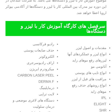
موضوع آموزش کار با لیزر و دستگاه‌ها می باشد. به شرکت کنندگان در
این دوره نیز مدرک بین المللی کار با لیزر و دستگاه‌ها از آکادمی بیوکر
اروپا اعطا خواهد شد.
سرفصل های کارگاه آموزش کار با لیزر و
دستگاه‌ها
رادیو فرکانسی
مقدمات و اصول لیزر
حذف ضایعات پوستی
انواع لیزر و عملکردهای آنها
الکتروکوتر
لیزرهای رفع موهای زاید
اراف رادیوسرجری
آناتومی مو
میکرودرم ابریژن
انواع تایپ های پوستی
CARBON LASER PEEL
مراقبت های قبل از لیزر
DERMA F
انواع روشهای حذف رفع
درماپلینیگ
موهای زاید
لایت تراپی
IPL
دستگاه های لاغری موضعی و
ELIGHT
درمان سلولیت
SHR