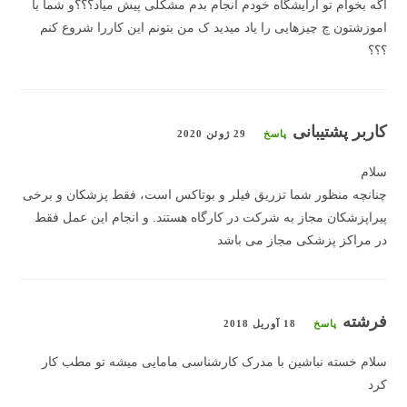
اگه بخوام تو ارایشگاه خودم انجام بدم مشکلی پیش میاد؟؟؟و شما با
اموزشتون چ چیزهایی را یاد میدید ک من بتونم این کاررا شروع کنم
؟؟؟
کاربر پشتیبانی
پاسخ
29 ژوئن 2020
سلام
چنانچه منظور شما تزریق فیلر و بوتاکس است، فقط پزشکان و برخی
پیراپزشکان مجاز به شرکت در کارگاه هستند. و انجام این عمل فقط
در مراکز پزشکی مجاز می باشد
فرشته
پاسخ
18 آوریل 2018
سلام خسته نباشین با مدرک کارشناسی مامایی میشه تو مطب کار
کرد