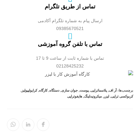
تماس از طریق تلگرام
ارسال پیام به شماره تلگرام آکادمی
09385670521
تماس با تلفن گروه آموزشی
تماس با شماره ثابت از ساعت 9 تا 17
02128425232
برچسب‌ها:
آر اف
,
پلاسماتراپی
,
پوست
,
جوان سازی
,
دستگاه
,
کارگاه
,
کرایولیپولیز
,
کربوکسی تراپی
,
لیزر
,
میکرونیدلینگ
,
هایفوتراپی
در
در
در
یک
یک
یک
پنجره
پنجره
پنجره
جدید
جدید
جدید