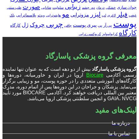
زیبایی
صورت
جوان سازی
خشکی
درمان
دور چشم
سلولیت
شادابی
طب سنتی
مو
فیلر
لیزر
مزوتراپی
پلاسماتراپی
غبغب
لاغری
لب
هایفوتراپی
ویدئو
پلک
پوست
چربی
چروک
ژل
پیری پوست
پی آر پی
کارگاه
چاقی
کارگاه
کرایولیپولیز
کربوکسی تراپی
معرفی گروه پزشکی پاسارگاد
گروه پزشکی پاسارگاد
بیش از دو دهه است که به عنوان تنها نماینده
رسمی آکادمی
Biocare
اروپا در ایران و خاورمیانه، دوره‌ها و
کارگاه‌های آموزشی متعددی را در حوزه پوست، مو و زیبایی برگزار
می‌نماید. پزشکان و جراحان در این دوره‌ها پس از اتمام دوره، مدرک
معتبر بین المللی دریافت خواهند کرد. آکادمی BIOCARE مورد تأیید
GAIA، NVCG و انجمن سلطنتی پزشکی اروپا می‌باشد.
لینک‌های مفید
درباره ما
تماس با ما