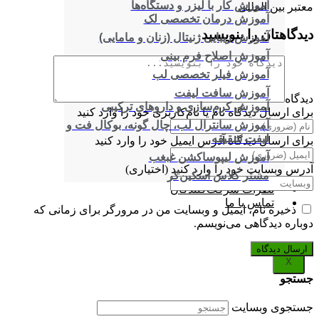
آموزش کار با لیزر و دستگاه‌ها
معتبر بین المللی
آموزش درمان تخصصی لک
دیدگاهتان را بنویسید
آموزش زیبایی ژنیتال (زنان و مامایی)
آموزش اصلاح فرم بینی
آموزش فیلر تخصصی لب
آموزش سافت لیفت
دیدگاه
آموزش کرم‌سازی و داروهای ترکیبی
برای ارسال دیدگاه نام یا نام‌کاربری خود را وارد کنید
آموزش سانترال لب، چال گونه، بوکال فت و
لیفت شقیقه
برای ارسال دیدگاه آدرس ایمیل خود را وارد کنید
آموزش لیپوساکشن غبغب
آدرس وبسایت خود را وارد کنید (اختیاری)
مستر کلاس اسکین‌کر
نظرات شرکت‌کنندگان
تماس با ما
ذخیره نام، ایمیل و وبسایت من در مرورگر برای زمانی که
دوباره دیدگاهی می‌نویسم.
X
جستجو
جستجوی وبسایت