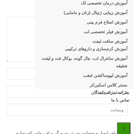
آموزش درمان تخصصی لک
دیدگاهتان را بنویسید
آموزش زیبایی ژنیتال (زنان و مامایی)
دیدگاه
آموزش اصلاح فرم بینی
آموزش فیلر تخصصی لب
آموزش سافت لیفت
آموزش کرم‌سازی و داروهای ترکیبی
آموزش سانترال لب، چال گونه، بوکال فت و لیفت
شقیقه
برای
آموزش لیپوساکشن غبغب
ارسال
مستر کلاس اسکین‌کر
دیدگاه
برای
نظرات شرکت‌کنندگان
نام
ارسال
تماس با ما
یا
دیدگاه
آدرس
نام‌کاربری
آدرس
وبسایت
خود
ایمیل
خود
را
خود
X
را
وارد
ذخیره نام، ایمیل و وبسایت من در مرورگر برای زمانی که دوباره