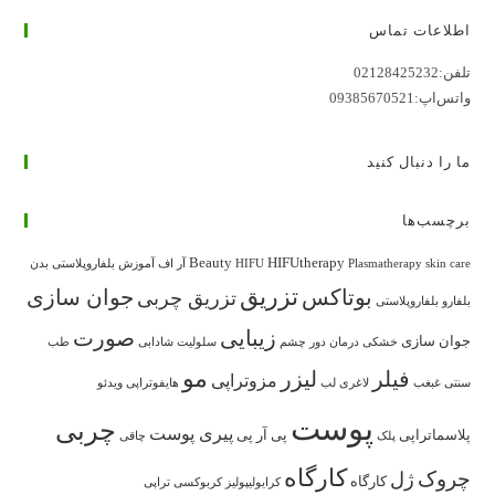
اطلاعات تماس
تلفن:
02128425232
واتس‌اپ:
09385670521
ما را دنبال کنید
در
در
در
در
در
برچسب‌ها
تب
تب
تب
تب
تب
جدید
جدید
جدید
جدید
جدید
Beauty
HIFUtherapy
skin care
Plasmatherapy
HIFU
آر اف
آموزش بلفاروپلاستی
بدن
باز
باز
باز
باز
باز
تزریق
بوتاکس
جوان سازی
تزریق چربی
بلفارو
بلفاروپلاستی
می‌شود
می‌شود
می‌شود
می‌شود
می‌شود
زیبایی
صورت
جوان سازی
خشکی
درمان
دور چشم
سلولیت
شادابی
طب
مو
فیلر
لیزر
مزوتراپی
سنتی
غبغب
لاغری
لب
هایفوتراپی
ویدئو
پوست
چربی
پیری پوست
پلاسماتراپی
پی آر پی
پلک
چاقی
کارگاه
چروک
ژل
کارگاه
کرایولیپولیز
کربوکسی تراپی