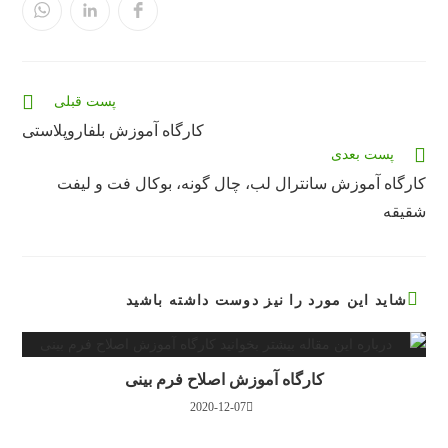
در
در
در
یک
یک
یک
پنجره
پنجره
پنجره
جدید
جدید
جدید
باز
باز
باز
می‌شود
می‌شود
می‌شود
مقالات
پست قبلی
بیشتری
کارگاه آموزش بلفاروپلاستی
را
پست بعدی
بخوانید
کارگاه آموزش سانترال لب، چال گونه، بوکال فت و لیفت
شقیقه
شاید این مورد را نیز دوست داشته باشید
کارگاه آموزش اصلاح فرم بینی
2020-12-07