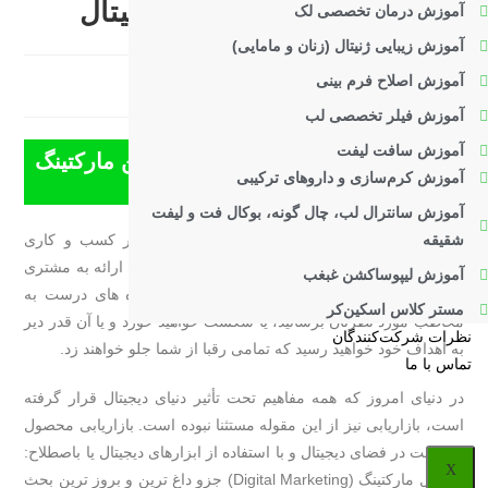
خدمات زیبایی در فضای دیجیتال
آموزش درمان تخصصی لک
آموزش زیبایی ژنیتال (زنان و مامایی)
آموزش اصلاح فرم بینی
تاریخ
2020-07-08
دسته‌بندی
کارگاه‌ها
0 دیدگاه
دیدگاه‌های
انتشار
پست:
پست:
آموزش فیلر تخصصی لب
پست:
آموزش سافت لیفت
معرفی کارگاه آموزش روش‌های نوین مارکتینگ
آموزش کرم‌سازی و داروهای ترکیبی
خدمات زیبایی در فضای دیجیتال
آموزش سانترال لب، چال گونه، بوکال فت و لیفت
شقیقه
بازاریابی یکی از اصلی ترین مولفه های توسعه هر کسب و کاری
است؛ اگر شما بهترین محصول و یا خدمت را هم برای ارائه به مشتری
آموزش لیپوساکشن غبغب
تهیه کنید ولی نتوانید آن را به شیوه صحیح و از راه های درست به
مستر کلاس اسکین‌کر
مخاطب مورد نظرتان برسانید، یا شکست خواهید خورد و یا آن قدر دیر
نظرات شرکت‌کنندگان
به اهداف خود خواهید رسید که تمامی رقبا از شما جلو خواهند زد.
تماس با ما
در دنیای امروز که همه مفاهیم تحت تأثیر دنیای دیجیتال قرار گرفته
است، بازاریابی نیز از این مقوله مستثنا نبوده است. بازاریابی محصول
و خدمت در فضای دیجیتال و با استفاده از ابزارهای دیجیتال یا باصطلاح:
X
دیجیتال مارکتینگ (Digital Marketing) جزو داغ ترین و بروز ترین بحث