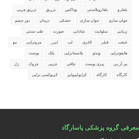
بلفارو
بلفاروپلاستی
بوتاکس
تزریق
تزریق چربی
جوان سازی
جوان سازی
خشکی
درمان
دور چشم
زیبایی
سلولیت
شادابی
صورت
طب سنتی
غبغب
فیلر
لاغری
لب
لیزر
مزوتراپی
مو
هایفوتراپی
ویدئو
پلاسماتراپی
پلک
پوست
پی آر پی
پیری پوست
چاقی
چربی
چروک
ژل
کارگاه
کارگاه
کرایولیپولیز
کربوکسی تراپی
معرفی گروه پزشکی پاسارگاد