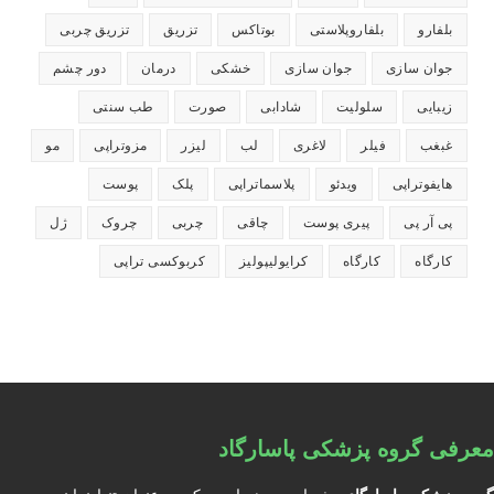
بلفارو
بلفاروپلاستی
بوتاکس
تزریق
تزریق چربی
جوان سازی
جوان سازی
خشکی
درمان
دور چشم
زیبایی
سلولیت
شادابی
صورت
طب سنتی
غبغب
فیلر
لاغری
لب
لیزر
مزوتراپی
مو
هایفوتراپی
ویدئو
پلاسماتراپی
پلک
پوست
پی آر پی
پیری پوست
چاقی
چربی
چروک
ژل
کارگاه
کارگاه
کرایولیپولیز
کربوکسی تراپی
معرفی گروه پزشکی پاسارگاد