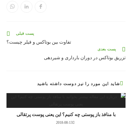
در
در
در
یک
یک
یک
پنجره
پنجره
پنجره
جدید
جدید
جدید
باز
باز
باز
می‌شود
می‌شود
می‌شود
مقالات
پست قبلی
بیشتری
تفاوت بین بوتاکس و فیلر چیست؟
را
پست بعدی
بخوانید
تزریق بوتاکس در دوران بارداری و شیردهی
شاید این مورد را نیز دوست داشته باشید
با منافذ باز پوستی چه کنیم؟ این یعنی پوست پرتقالی
2018-08-13