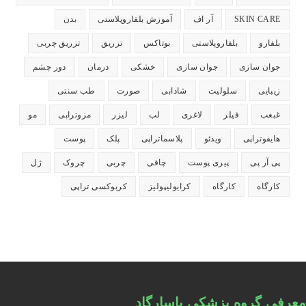
می‌شود
می‌شود
می‌شود
می‌شود
می‌شود
SKIN CARE
آر اف
آموزش بلفاروپلاستی
بدن
بلفارو
بلفاروپلاستی
بوتاکس
تزریق
تزریق چربی
جوان سازی
جوان سازی
خشکی
درمان
دور چشم
زیبایی
سلولیت
شادابی
صورت
طب سنتی
غبغب
فیلر
لاغری
لب
لیزر
مزوتراپی
مو
هایفوتراپی
ویدئو
پلاسماتراپی
پلک
پوست
پی آر پی
پیری پوست
چاقی
چربی
چروک
ژل
کارگاه
کارگاه
کرایولیپولیز
کربوکسی تراپی
معرفی گروه پزشکی پاسارگاد