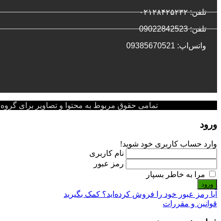
تلفن: ۰۲۱۲۸۴۲۵۲۳۲
تلفن: 09022842523
واتس‌‌اپ: 09385670521
تمامی حقوق مربوط به محتوا و تصاویر برای گروه پزشکی پ
ورود
وارد حساب کاربری خود شوید!
نام کاربری
رمز عبور
مرا به خاطر بسپار
ورود
آیا رمز عبور خود را فروش کرده‌اید؟ کمک بگیرید
قوانین و مقررات