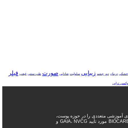
زیبایی
صورت
فیلر
خشکی
درمان
دور چشم
سلولیت
شادابی
طب سنتی
غبغب
وکسی تراپی
ه‌های آموزشی متعددی را در حوزه پوست،
مو و زیبایی برگزار می‌نماید. پزشکان و جراحان در این دوره‌ها پس از اتمام دوره، مدرک معتبر بین المللی دریافت خواهند کرد. آکادمی BIOCARE مورد تأیید GAIA، NVCG و