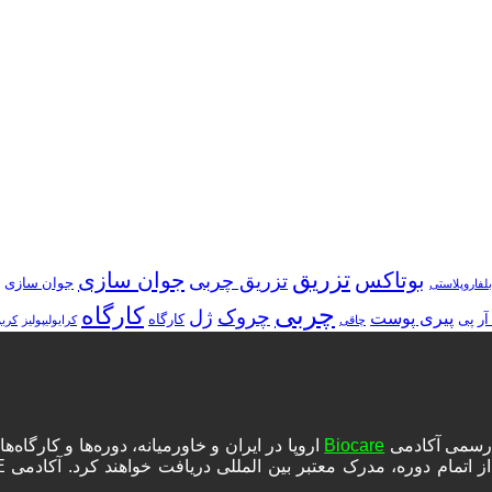
تزریق
بوتاکس
جوان سازی
تزریق چربی
جوان سازی
بلفاروپلاستی
چربی
کارگاه
چروک
ژل
پیری پوست
آر پی
کارگاه
چاقی
کرایولیپولیز
کرب
ه رسمی آکادمی
Biocare
اروپا در ایران و خاورمیانه، دوره‌ها و کارگا