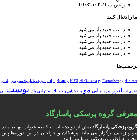
واتس‌اپ:
09385670521
ما را دنبال کنید
در تب جدید باز می‌شود
در تب جدید باز می‌شود
در تب جدید باز می‌شود
در تب جدید باز می‌شود
در تب جدید باز می‌شود
برچسب‌ها
Beauty
HIFUtherapy
skin care
Plasmatherapy
HIFU
آر اف
آموزش بلفاروپلاستی
بدن
بلفارو
پوست
مو
لیزر
مزوتراپی
پلاسماتراپی
پی 
لاغری
لب
هایفوتراپی
ویدئو
پلک
معرفی گروه پزشکی پاسارگاد
گروه پزشکی پاسارگاد
بیش از دو دهه است که به عنوان تنها نمایند
انجمن سلطنتی پزشکی اروپا می‌باشد.