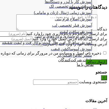
آموزش کار با لیزر و دستگاه‌ها
آموزش درمان تخصصی لک
دیدگاهتان را بنویسید
آموزش زیبایی ژنیتال (زنان و مامایی)
آموزش اصلاح فرم بینی
آموزش فیلر تخصصی لب
دیدگاه
آموزش سافت لیفت
برای ارسال دیدگاه نام یا نام‌کاربری خود را وارد کنید
آموزش کرم‌سازی و داروهای ترکیبی
برای ارسال دیدگاه آدرس ایمیل خود را وارد کنید
آموزش سانترال لب، چال گونه، بوکال فت و لیفت شقیقه
آدرس وبسایت خود را وارد کنید (اختیاری)
آموزش لیپوساکشن غبغب
ذخیره نام، ایمیل و وبسایت من در مرورگر برای زمانی که دوباره 
مستر کلاس اسکین‌کر
نظرات شرکت‌کنندگان
تماس با ما
جستجو
X
جستجوی وبسایت
آخرین مقالات