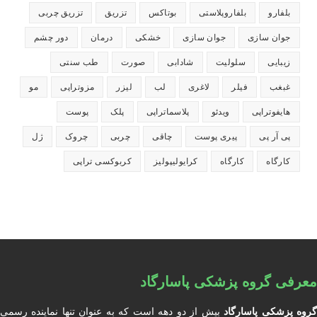
بلفارو
بلفاروپلاستی
بوتاکس
تزریق
تزریق چربی
جوان سازی
جوان سازی
خشکی
درمان
دور چشم
زیبایی
سلولیت
شادابی
صورت
طب سنتی
غبغب
فیلر
لاغری
لب
لیزر
مزوتراپی
مو
هایفوتراپی
ویدئو
پلاسماتراپی
پلک
پوست
پی آر پی
پیری پوست
چاقی
چربی
چروک
ژل
کارگاه
کارگاه
کرایولیپولیز
کربوکسی تراپی
معرفی گروه پزشکی پاسارگاد
روه پزشکی پاسارگاد
بیش از دو دهه است که به عنوان تنها نماینده رسمی