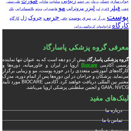
زیبایی
صورت
جوان سازی
خشکی
درمان
دور چشم
سلولیت
شادابی
طب سنتی
مو
فیلر
لیزر
مزوتراپی
پلاسماتراپی
غبغب
لاغری
لب
هایفوتراپی
ویدئو
پلک
پوست
چربی
چروک
ژل
پیری پوست
پی آر پی
کارگاه
چاقی
کارگاه
کرایولیپولیز
کربوکسی تراپی
معرفی گروه پزشکی پاسارگاد
گروه پزشکی پاسارگاد
بیش از دو دهه است که به عنوان تنها نماینده
رسمی آکادمی
Biocare
اروپا در ایران و خاورمیانه، دوره‌ها و
کارگاه‌های آموزشی متعددی را در حوزه پوست، مو و زیبایی برگزار
می‌نماید. پزشکان و جراحان در این دوره‌ها پس از اتمام دوره، مدرک
معتبر بین المللی دریافت خواهند کرد. آکادمی BIOCARE مورد تأیید
GAIA، NVCG و انجمن سلطنتی پزشکی اروپا می‌باشد.
لینک‌های مفید
درباره ما
تماس با ما
پرسش و پاسخ