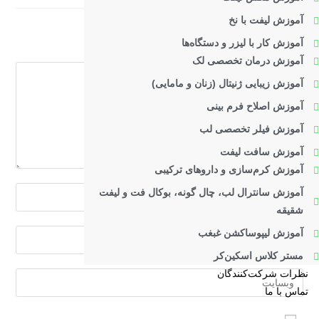
آموزش لیفت با نخ
دیدگاهتان را بنویسید
آموزش کار با لیزر و دستگاه‌ها
آموزش درمان تخصصی لک
دیدگاه
آموزش زیبایی ژنیتال (زنان و مامایی)
آموزش اصلاح فرم بینی
آموزش فیلر تخصصی لب
آموزش سافت لیفت
آموزش کرم‌سازی و داروهای ترکیبی
برای
آموزش سانترال لب، چال گونه، بوکال فت و لیفت
ارسال
شقیقه
دیدگاه
آموزش لیپوساکشن غبغب
برای
نام
ارسال
مستر کلاس اسکین‌کر
یا
دیدگاه
نظرات شرکت‌کنندگان
آدرس
نام‌کاربری
آدرس
تماس با ما
وبسایت
خود
ایمیل
خود
را