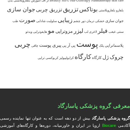
Beauty
HIFUtherapy
skin care
Plasmatherapy
HIFU
آر اف
آموزش بلفاروپلاستی
بدن
می‌شود
تزریق
بوتاکس
جوان سازی
تزریق چربی
بلفارو
بلفاروپلاستی
زیبایی
صورت
جوان سازی
خشکی
درمان
دور چشم
سلولیت
شادابی
طب
مو
فیلر
لیزر
مزوتراپی
سنتی
غبغب
لاغری
لب
هایفوتراپی
ویدئو
پوست
چربی
پیری پوست
پلاسماتراپی
پی آر پی
پلک
چاقی
کارگاه
چروک
ژل
کارگاه
کرایولیپولیز
کربوکسی تراپی
معرفی گروه پزشکی پاسارگاد
روه پزشکی پاسارگاد
بیش از دو دهه است که به عنوان تنها نماینده رسمی
آکادمی
Biocare
اروپا در ایران و خاورمیانه، دوره‌ها و کارگاه‌های آموزشی