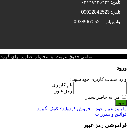
تلفن: ۰۲۱۲۸۴۲۵۲۳۲
تلفن: 09022842523
واتس‌‌اپ: 09385670521
تمامی حقوق مربوط به محتوا و تصاویر برای گروه پزشکی پ
ورود
وارد حساب کاربری خود شوید!
نام کاربری
رمز عبور
مرا به خاطر بسپار
ورود
آیا رمز عبور خود را فروش کرده‌اید؟ کمک بگیرید
قوانین و مقررات
فراموشی رمز عبور