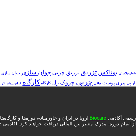
تزریق
بوتاکس
جوان سازی
تزریق چربی
جوان سازی
بلفاروپلاستی
چربی
کارگاه
چروک
ژل
پیری پوست
آر پی
کارگاه
چاقی
کرایولیپولیز
کرب
ه رسمی آکادمی
Biocare
اروپا در ایران و خاورمیانه، دوره‌ها و کارگا