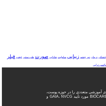
زیبایی
صورت
فیلر
خشکی
درمان
دور چشم
سلولیت
شادابی
طب سنتی
غبغب
وکسی تراپی
ه‌های آموزشی متعددی را در حوزه پوست،
مو و زیبایی برگزار می‌نماید. پزشکان و جراحان در این دوره‌ها پس از اتمام دوره، مدرک معتبر بین المللی دریافت خواهند کرد. آکادمی BIOCARE مورد تأیید GAIA، NVCG و