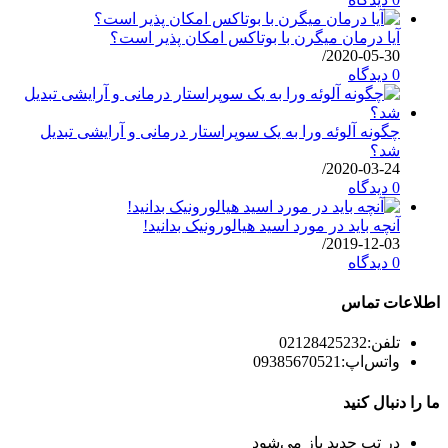
آیا درمان میگرن با بوتاکس امکان پذیر است؟
/
2020-05-30
0 دیدگاه
چگونه آلوئه ورا به یک سوپراستار درمانی و آرایشی تبدیل
شد؟
/
2020-03-24
0 دیدگاه
آنچه باید در مورد اسید هیالورونیک بدانید!
/
2019-12-03
0 دیدگاه
اطلاعات تماس
تلفن:
02128425232
واتس‌اپ:
09385670521
ما را دنبال کنید
در تب جدید باز می‌شود