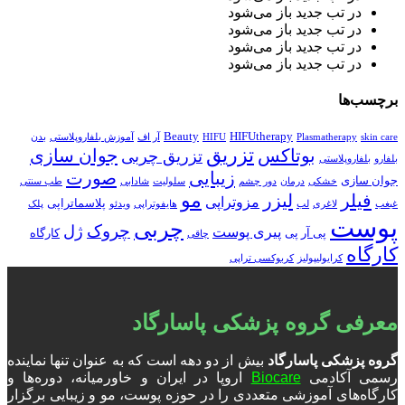
در تب جدید باز می‌شود
در تب جدید باز می‌شود
در تب جدید باز می‌شود
در تب جدید باز می‌شود
برچسب‌ها
Beauty
HIFUtherapy
skin care
Plasmatherapy
HIFU
آر اف
آموزش بلفاروپلاستی
بدن
تزریق
بوتاکس
جوان سازی
تزریق چربی
بلفارو
بلفاروپلاستی
زیبایی
صورت
جوان سازی
خشکی
درمان
دور چشم
سلولیت
شادابی
طب سنتی
مو
فیلر
لیزر
مزوتراپی
پلاسماتراپی
غبغب
لاغری
لب
هایفوتراپی
ویدئو
پلک
پوست
چربی
چروک
ژل
پیری پوست
پی آر پی
کارگاه
چاقی
کارگاه
کرایولیپولیز
کربوکسی تراپی
معرفی گروه پزشکی پاسارگاد
گروه پزشکی پاسارگاد
بیش از دو دهه است که به عنوان تنها نماینده
رسمی آکادمی
Biocare
اروپا در ایران و خاورمیانه، دوره‌ها و
کارگاه‌های آموزشی متعددی را در حوزه پوست، مو و زیبایی برگزار