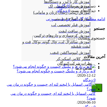
آموزش کار با لیزر و دستگاه‌ها
دسته‌بندی پست:
کارگاه‌ها
آموزش درمان تخصصی لک
دیدگاه‌های پست:
4 دیدگاه
آموزش زیبایی ژنیتال (زنان و مامایی)
آموزش اصلاح فرم بینی
ادامه مطلب
کارگاه آموزش طب سوزنی
آموزش فیلر تخصصی لب
جستجو
آموزش سافت لیفت
آموزش کرم‌سازی و داروهای ترکیبی
جستجوی وبسایت
آموزش سانترال لب، چال گونه، بوکال فت و
لیفت شقیقه
آموزش لیپوساکشن غبغب
آخرین مقالات
مستر کلاس اسکین‌کر
نظرات شرکت‌کنندگان
تماس با ما
لایه برداری و پیلینگ چیست و چگونه انجام می‌شود؟
/
2020-12-12
0 دیدگاه
X
گامی اسمایل یا لبخند لثه ای چیست و چگونه درمان می
شود؟
/
2020-06-10
0 دیدگاه