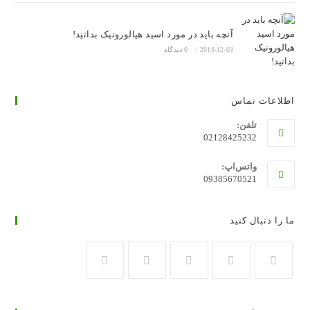
آنچه باید در مورد اسید هیالورونیک بدانید!
2019-12-03
/
0 دیدگاه
اطلاعات تماس
تلفن:
02128425232
واتس‌اپ:
09385670521
ما را دنبال کنید
در
در
در
در
در
تب
تب
تب
تب
تب