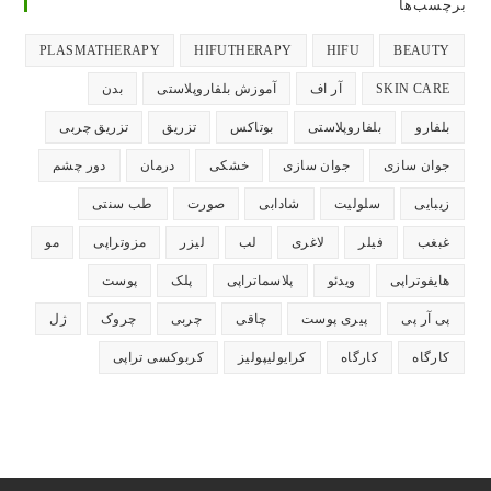
برچسب‌ها
جدید
جدید
جدید
جدید
جدید
باز
باز
باز
باز
باز
PLASMATHERAPY
HIFUTHERAPY
HIFU
BEAUTY
می‌شود
می‌شود
می‌شود
می‌شود
می‌شود
SKIN CARE
آر اف
آموزش بلفاروپلاستی
بدن
بلفارو
بلفاروپلاستی
بوتاکس
تزریق
تزریق چربی
جوان سازی
جوان سازی
خشکی
درمان
دور چشم
زیبایی
سلولیت
شادابی
صورت
طب سنتی
غبغب
فیلر
لاغری
لب
لیزر
مزوتراپی
مو
هایفوتراپی
ویدئو
پلاسماتراپی
پلک
پوست
پی آر پی
پیری پوست
چاقی
چربی
چروک
ژل
کارگاه
کارگاه
کرایولیپولیز
کربوکسی تراپی