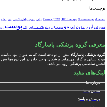
برچسب‌ها
Beauty
HIFUtherapy
skin care
Plasmatherapy
HIFU
آر اف
آموزش بلفاروپلاستی
بدن
بلفارو
پوست
مو
لیزر
مزوتراپی
پلاسماتراپی
پی 
لاغری
لب
هایفوتراپی
ویدئو
پلک
معرفی گروه پزشکی پاسارگاد
گروه پزشکی پاسارگاد
بیش از دو دهه است که به عنوان تنها نمایند
انجمن سلطنتی پزشکی اروپا می‌باشد.
لینک‌های مفید
درباره ما
تماس با ما
پرسش و پاسخ
مقالات