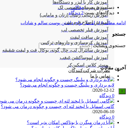
آموزش کار با لیزر و دستگاه‌ها
دسته‌بندی پست:
مقالات
آموزش درمان تخصصی لک
دیدگاه‌های پست:
2 دیدگاه
آموزش زیبایی ژنیتال (زنان و مامایی)
آموزش اصلاح فرم بینی
ادامه مطلب
14 راه حل برای داشتن پوست سالم و شاداب
آموزش فیلر تخصصی لب
جستجو
آموزش سافت لیفت
آموزش کرم‌سازی و داروهای ترکیبی
جستجوی وبسایت
آموزش سانترال لب، چال گونه، بوکال فت و لیفت شقیقه
آموزش لیپوساکشن غبغب
مستر کلاس اسکین‌کر
آخرین مقالات
نظرات شرکت‌کنندگان
تماس با ما
لایه برداری و پیلینگ چیست و چگونه انجام می‌شود؟
/
2020-12-12
X
0 دیدگاه
گامی اسمایل یا لبخند لثه ای چیست و چگونه درمان می شود؟
/
2020-06-10
0 دیدگاه
آیا درمان میگرن با بوتاکس امکان پذیر است؟