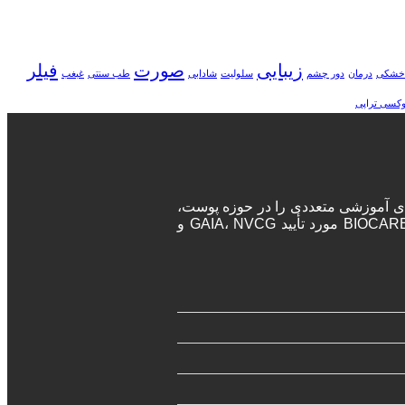
زیبایی
صورت
فیلر
خشکی
درمان
دور چشم
سلولیت
شادابی
طب سنتی
غبغب
وکسی تراپی
ه‌های آموزشی متعددی را در حوزه پوست،
مو و زیبایی برگزار می‌نماید. پزشکان و جراحان در این دوره‌ها پس از اتمام دوره، مدرک معتبر بین المللی دریافت خواهند کرد. آکادمی BIOCARE مورد تأیید GAIA، NVCG و