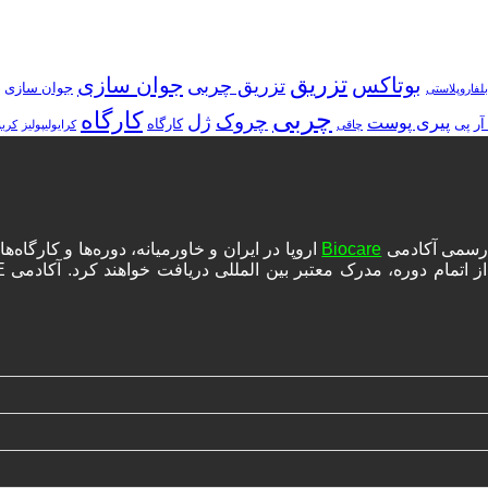
تزریق
بوتاکس
جوان سازی
تزریق چربی
جوان سازی
بلفاروپلاستی
چربی
کارگاه
چروک
ژل
پیری پوست
آر پی
کارگاه
چاقی
کرایولیپولیز
کرب
ه رسمی آکادمی
Biocare
اروپا در ایران و خاورمیانه، دوره‌ها و کارگا