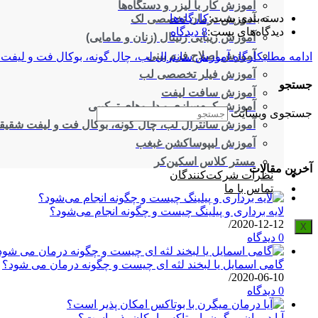
آموزش کار با لیزر و دستگاه‌ها
دسته‌بندی پست:
کارگاه‌ها
آموزش درمان تخصصی لک
دیدگاه‌های پست:
8 دیدگاه
آموزش زیبایی ژنیتال (زنان و مامایی)
آموزش اصلاح فرم بینی
ادامه مطلب
کارگاه آموزش سانترال لب، چال گونه، بوکال فت و لیفت
آموزش فیلر تخصصی لب
جستجو
آموزش سافت لیفت
آموزش کرم‌سازی و داروهای ترکیبی
جستجوی وبسایت
آموزش سانترال لب، چال گونه، بوکال فت و لیفت شقیق
آموزش لیپوساکشن غبغب
مستر کلاس اسکین‌کر
آخرین مقالات
نظرات شرکت‌کنندگان
تماس با ما
لایه برداری و پیلینگ چیست و چگونه انجام می‌شود؟
/
2020-12-12
X
0 دیدگاه
گامی اسمایل یا لبخند لثه ای چیست و چگونه درمان می شود؟
/
2020-06-10
0 دیدگاه
آیا درمان میگرن با بوتاکس امکان پذیر است؟