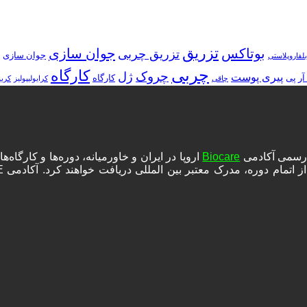
تزریق
بوتاکس
جوان سازی
تزریق چربی
جوان سازی
بلفاروپلاستی
چربی
کارگاه
چروک
ژل
پیری پوست
آر پی
کارگاه
چاقی
کرایولیپولیز
کرب
ه رسمی آکادمی
Biocare
اروپا در ایران و خاورمیانه، دوره‌ها و کارگا