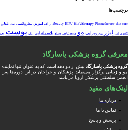
برچسب‌ها
Beauty
HIFUtherapy
skin care
Plasmatherapy
HIFU
آر اف
آموزش بلفاروپلاستی
بدن
بلفارو
پوست
مو
لیزر
مزوتراپی
پلاسماتراپی
پی 
لاغری
لب
هایفوتراپی
ویدئو
پلک
معرفی گروه پزشکی پاسارگاد
گروه پزشکی پاسارگاد
بیش از دو دهه است که به عنوان تنها نمایند
انجمن سلطنتی پزشکی اروپا می‌باشد.
لینک‌های مفید
درباره ما
تماس با ما
پرسش و پاسخ
مقالات