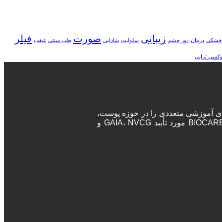
زیبایی
صورت
فیلر
خشکی
درمان
دور چشم
سلولیت
شادابی
طب سنتی
غبغب
وکسی تراپی
ه‌های آموزشی متعددی را در حوزه پوست،
مو و زیبایی برگزار می‌نماید. پزشکان و جراحان در این دوره‌ها پس از اتمام دوره، مدرک معتبر بین المللی دریافت خواهند کرد. آکادمی BIOCARE مورد تأیید GAIA، NVCG و