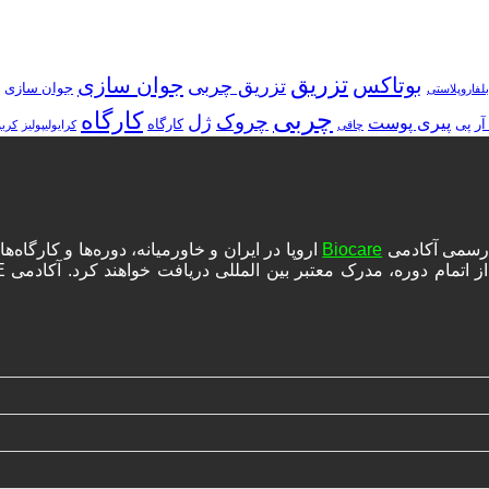
تزریق
بوتاکس
جوان سازی
تزریق چربی
جوان سازی
بلفاروپلاستی
چربی
کارگاه
چروک
ژل
پیری پوست
آر پی
کارگاه
چاقی
کرایولیپولیز
کرب
ه رسمی آکادمی
Biocare
اروپا در ایران و خاورمیانه، دوره‌ها و کارگا