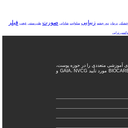
زیبایی
صورت
فیلر
خشکی
درمان
دور چشم
سلولیت
شادابی
طب سنتی
غبغب
وکسی تراپی
ه‌های آموزشی متعددی را در حوزه پوست،
مو و زیبایی برگزار می‌نماید. پزشکان و جراحان در این دوره‌ها پس از اتمام دوره، مدرک معتبر بین المللی دریافت خواهند کرد. آکادمی BIOCARE مورد تأیید GAIA، NVCG و