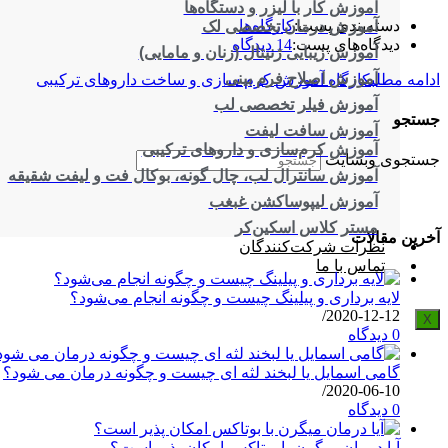
آموزش کار با لیزر و دستگاه‌ها
دسته‌بندی پست:
کارگاه‌ها
آموزش درمان تخصصی لک
دیدگاه‌های پست:
14 دیدگاه
آموزش زیبایی ژنیتال (زنان و مامایی)
آموزش اصلاح فرم بینی
ادامه مطلب
کارگاه آموزش کرم سازی و ساخت داروهای ترکیبی
آموزش فیلر تخصصی لب
جستجو
آموزش سافت لیفت
آموزش کرم‌سازی و داروهای ترکیبی
جستجوی وبسایت
آموزش سانترال لب، چال گونه، بوکال فت و لیفت شقیقه
آموزش لیپوساکشن غبغب
مستر کلاس اسکین‌کر
آخرین مقالات
نظرات شرکت‌کنندگان
تماس با ما
لایه برداری و پیلینگ چیست و چگونه انجام می‌شود؟
/
2020-12-12
X
0 دیدگاه
گامی اسمایل یا لبخند لثه ای چیست و چگونه درمان می شود؟
/
2020-06-10
0 دیدگاه
آیا درمان میگرن با بوتاکس امکان پذیر است؟