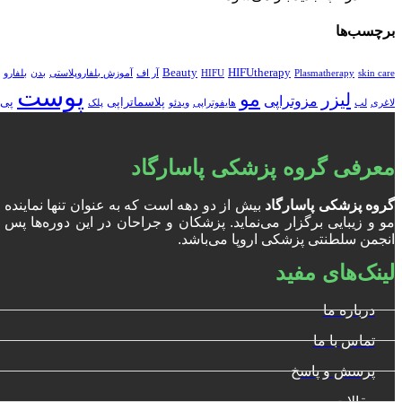
برچسب‌ها
Beauty
HIFUtherapy
skin care
Plasmatherapy
HIFU
آر اف
آموزش بلفاروپلاستی
بدن
بلفارو
پوست
مو
لیزر
مزوتراپی
پلاسماتراپی
پی 
لاغری
لب
هایفوتراپی
ویدئو
پلک
معرفی گروه پزشکی پاسارگاد
گروه پزشکی پاسارگاد
بیش از دو دهه است که به عنوان تنها نمایند
انجمن سلطنتی پزشکی اروپا می‌باشد.
لینک‌های مفید
درباره ما
تماس با ما
پرسش و پاسخ
مقالات