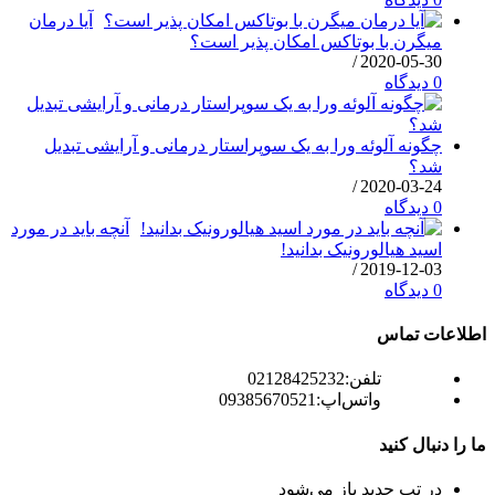
آیا درمان
میگرن با بوتاکس امکان پذیر است؟
/
2020-05-30
0 دیدگاه
چگونه آلوئه ورا به یک سوپراستار درمانی و آرایشی تبدیل
شد؟
/
2020-03-24
0 دیدگاه
آنچه باید در مورد
اسید هیالورونیک بدانید!
/
2019-12-03
0 دیدگاه
اطلاعات تماس
تلفن:
02128425232
واتس‌اپ:
09385670521
ما را دنبال کنید
در تب جدید باز می‌شود