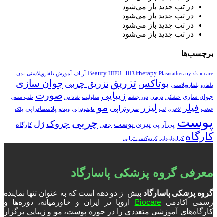
در تب جدید باز می‌شود
در تب جدید باز می‌شود
در تب جدید باز می‌شود
در تب جدید باز می‌شود
برچسب‌ها
Beauty
HIFUtherapy
skin care
Plasmatherapy
HIFU
آر اف
آموزش بلفاروپلاستی
بدن
تزریق
بوتاکس
جوان سازی
تزریق چربی
بلفارو
بلفاروپلاستی
زیبایی
صورت
جوان سازی
خشکی
درمان
دور چشم
سلولیت
شادابی
طب سنتی
مو
فیلر
لیزر
مزوتراپی
پلاسماتراپی
غبغب
لاغری
لب
هایفوتراپی
ویدئو
پلک
پوست
چربی
چروک
ژل
پیری پوست
پی آر پی
کارگاه
چاقی
کارگاه
کرایولیپولیز
کربوکسی تراپی
معرفی گروه پزشکی پاسارگاد
گروه پزشکی پاسارگاد
بیش از دو دهه است که به عنوان تنها نماینده
رسمی آکادمی
Biocare
اروپا در ایران و خاورمیانه، دوره‌ها و
کارگاه‌های آموزشی متعددی را در حوزه پوست، مو و زیبایی برگزار