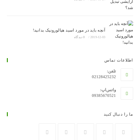
آنچه باید در مورد اسید هیالورونیک بدانید!
2019-12-03
/
0 دیدگاه
اطلاعات تماس
تلفن:
02128425232
واتس‌اپ:
09385670521
ما را دنبال کنید