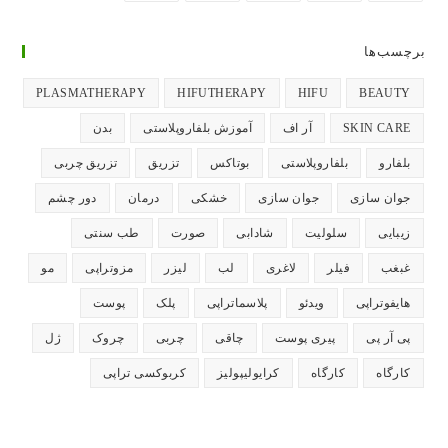
در
در
در
در
در
تب
تب
تب
تب
تب
برچسب‌ها
جدید
جدید
جدید
جدید
جدید
باز
باز
باز
باز
باز
PLASMATHERAPY
HIFUTHERAPY
HIFU
BEAUTY
می‌شود
می‌شود
می‌شود
می‌شود
می‌شود
SKIN CARE
آر اف
آموزش بلفاروپلاستی
بدن
بلفارو
بلفاروپلاستی
بوتاکس
تزریق
تزریق چربی
جوان سازی
جوان سازی
خشکی
درمان
دور چشم
زیبایی
سلولیت
شادابی
صورت
طب سنتی
غبغب
فیلر
لاغری
لب
لیزر
مزوتراپی
مو
هایفوتراپی
ویدئو
پلاسماتراپی
پلک
پوست
پی آر پی
پیری پوست
چاقی
چربی
چروک
ژل
کارگاه
کارگاه
کرایولیپولیز
کربوکسی تراپی