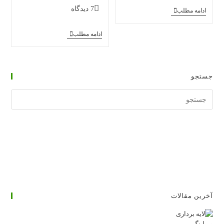
دیدگاه‌های
7 دیدگاه
ویدیوی
ادامه مطلب
آموزش
پست:
تزریق
نظرات
چربی
ادامه مطلب
پزشکان
به
در
صورت
مورد
و
کارگاه‌های
لب
تیرماه
ها
جستجو
98
جستجوی
وبسایت
آخرین مقالات