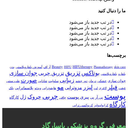
ما را دنبال کنید
در تب جدید باز می‌شود
در تب جدید باز می‌شود
در تب جدید باز می‌شود
در تب جدید باز می‌شود
در تب جدید باز می‌شود
برچسب‌ها
Beauty
HIFUtherapy
skin care
Plasmatherapy
HIFU
آر اف
آموزش بلفاروپلاستی
بدن
تزریق
بوتاکس
جوان سازی
تزریق چربی
بلفارو
بلفاروپلاستی
زیبایی
صورت
جوان سازی
خشکی
درمان
دور چشم
سلولیت
شادابی
طب سنتی
مو
فیلر
لیزر
مزوتراپی
پلاسماتراپی
غبغب
لاغری
لب
هایفوتراپی
ویدئو
پلک
پوست
چربی
چروک
ژل
پیری پوست
پی آر پی
کارگاه
چاقی
کارگاه
کرایولیپولیز
کربوکسی تراپی
معرفی گروه پزشکی پاسارگاد