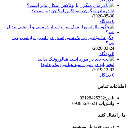
آیا درمان میگرن با بوتاکس امکان پذیر است؟
/
2020-05-30
0 دیدگاه
چگونه آلوئه ورا به یک سوپراستار درمانی و آرایشی تبدیل
شد؟
/
2020-03-24
0 دیدگاه
آنچه باید در مورد اسید هیالورونیک بدانید!
/
2019-12-03
0 دیدگاه
اطلاعات تماس
تلفن:
02128425232
واتس‌اپ:
09385670521
ما را دنبال کنید
در تب جدید باز می‌شود