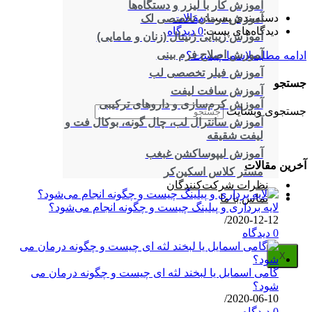
آموزش کار با لیزر و دستگاه‌ها
دسته‌بندی پست:
مقالات
آموزش درمان تخصصی لک
دیدگاه‌های پست:
0 دیدگاه
آموزش زیبایی ژنیتال (زنان و مامایی)
آموزش اصلاح فرم بینی
ادامه مطلب
ملاسما چیست؟
آموزش فیلر تخصصی لب
جستجو
آموزش سافت لیفت
آموزش کرم‌سازی و داروهای ترکیبی
جستجوی وبسایت
آموزش سانترال لب، چال گونه، بوکال فت و
لیفت شقیقه
آموزش لیپوساکشن غبغب
آخرین مقالات
مستر کلاس اسکین‌کر
نظرات شرکت‌کنندگان
تماس با ما
لایه برداری و پیلینگ چیست و چگونه انجام می‌شود؟
/
2020-12-12
0 دیدگاه
X
گامی اسمایل یا لبخند لثه ای چیست و چگونه درمان می
شود؟
/
2020-06-10
0 دیدگاه