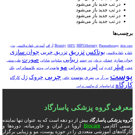
در تب جدید باز می‌شود
در تب جدید باز می‌شود
در تب جدید باز می‌شود
در تب جدید باز می‌شود
برچسب‌ها
Beauty
HIFUtherapy
skin care
Plasmatherapy
HIFU
آر اف
آموزش بلفاروپلاستی
بدن
تزریق
بوتاکس
جوان سازی
تزریق چربی
بلفارو
بلفاروپلاستی
زیبایی
صورت
جوان سازی
خشکی
درمان
دور چشم
سلولیت
شادابی
طب سنتی
مو
فیلر
لیزر
مزوتراپی
پلاسماتراپی
غبغب
لاغری
لب
هایفوتراپی
ویدئو
پلک
پوست
چربی
چروک
ژل
پیری پوست
پی آر پی
کارگاه
چاقی
کارگاه
کرایولیپولیز
کربوکسی تراپی
معرفی گروه پزشکی پاسارگاد
گروه پزشکی پاسارگاد
بیش از دو دهه است که به عنوان تنها نماینده
رسمی آکادمی
Biocare
اروپا در ایران و خاورمیانه، دوره‌ها و
کارگاه‌های آموزشی متعددی را در حوزه پوست، مو و زیبایی برگزار