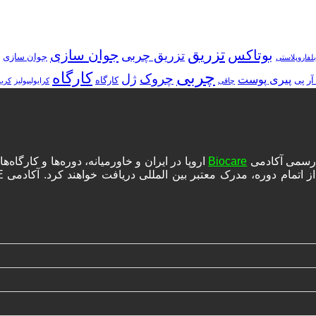
تزریق
بوتاکس
جوان سازی
تزریق چربی
جوان سازی
بلفاروپلاستی
چربی
کارگاه
چروک
ژل
پیری پوست
آر پی
کارگاه
چاقی
کرایولیپولیز
کرب
ه رسمی آکادمی
Biocare
اروپا در ایران و خاورمیانه، دوره‌ها و کارگا