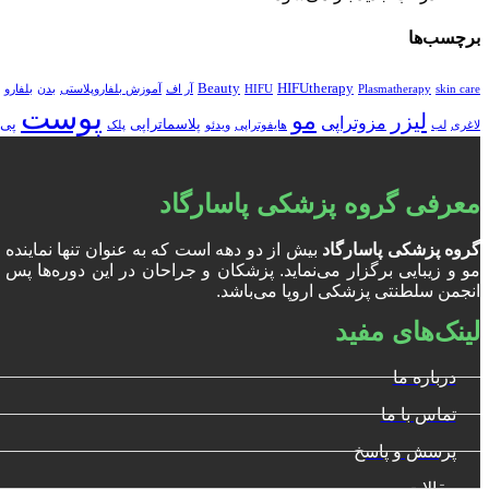
برچسب‌ها
Beauty
HIFUtherapy
skin care
Plasmatherapy
HIFU
آر اف
آموزش بلفاروپلاستی
بدن
بلفارو
پوست
مو
لیزر
مزوتراپی
پلاسماتراپی
پی 
لاغری
لب
هایفوتراپی
ویدئو
پلک
معرفی گروه پزشکی پاسارگاد
گروه پزشکی پاسارگاد
بیش از دو دهه است که به عنوان تنها نمایند
انجمن سلطنتی پزشکی اروپا می‌باشد.
لینک‌های مفید
درباره ما
تماس با ما
پرسش و پاسخ
مقالات