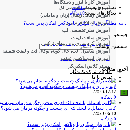
آموزش کار با لیزر و دستگاه‌ها
دسته‌بندی پست:
مقالات
آموزش درمان تخصصی لک
دیدگاه‌های پست:
0 دیدگاه
آموزش زیبایی ژنیتال (زنان و مامایی)
آموزش اصلاح فرم بینی
ادامه مطلب
آیا درمان میگرن با بوتاکس امکان پذیر است؟
آموزش فیلر تخصصی لب
جستجو
آموزش سافت لیفت
آموزش کرم‌سازی و داروهای ترکیبی
جستجوی وبسایت
آموزش سانترال لب، چال گونه، بوکال فت و لیفت شقیقه
آموزش لیپوساکشن غبغب
مستر کلاس اسکین‌کر
آخرین مقالات
نظرات شرکت‌کنندگان
تماس با ما
لایه برداری و پیلینگ چیست و چگونه انجام می‌شود؟
/
2020-12-12
X
0 دیدگاه
گامی اسمایل یا لبخند لثه ای چیست و چگونه درمان می شود؟
/
2020-06-10
0 دیدگاه
آیا درمان میگرن با بوتاکس امکان پذیر است؟