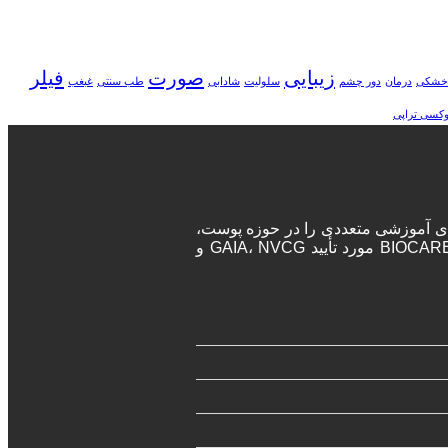
زیبایی
صورت
فیلر
خشکی
درمان
دور چشم
سلولیت
شادابی
طب سنتی
غبغب
وکسی تراپی
ه‌های آموزشی متعددی را در حوزه پوست،
مو و زیبایی برگزار می‌نماید. پزشکان و جراحان در این دوره‌ها پس از اتمام دوره، مدرک معتبر بین المللی دریافت خواهند کرد. آکادمی BIOCARE مورد تأیید GAIA، NVCG و