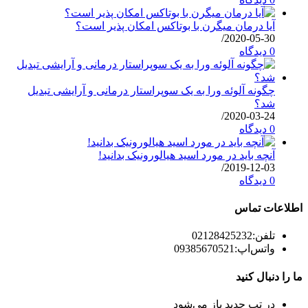
آیا درمان میگرن با بوتاکس امکان پذیر است؟
/
2020-05-30
0 دیدگاه
چگونه آلوئه ورا به یک سوپراستار درمانی و آرایشی تبدیل
شد؟
/
2020-03-24
0 دیدگاه
آنچه باید در مورد اسید هیالورونیک بدانید!
/
2019-12-03
0 دیدگاه
اطلاعات تماس
تلفن:
02128425232
واتس‌اپ:
09385670521
ما را دنبال کنید
در تب جدید باز می‌شود