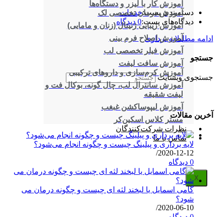
آموزش کار با لیزر و دستگاه‌ها
دسته‌بندی پست:
خدمات
آموزش درمان تخصصی لک
دیدگاه‌های پست:
0 دیدگاه
آموزش زیبایی ژنیتال (زنان و مامایی)
آموزش اصلاح فرم بینی
ادامه مطلب
لایه برداری
آموزش فیلر تخصصی لب
جستجو
آموزش سافت لیفت
آموزش کرم‌سازی و داروهای ترکیبی
جستجوی وبسایت
آموزش سانترال لب، چال گونه، بوکال فت و
لیفت شقیقه
آموزش لیپوساکشن غبغب
آخرین مقالات
مستر کلاس اسکین‌کر
نظرات شرکت‌کنندگان
تماس با ما
لایه برداری و پیلینگ چیست و چگونه انجام می‌شود؟
/
2020-12-12
0 دیدگاه
X
گامی اسمایل یا لبخند لثه ای چیست و چگونه درمان می
شود؟
/
2020-06-10
0 دیدگاه