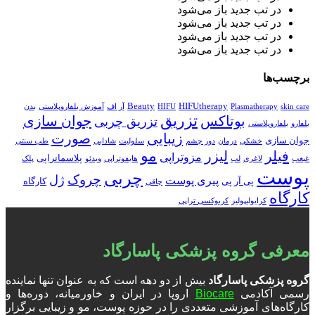
در تب جدید باز می‌شود
در تب جدید باز می‌شود
در تب جدید باز می‌شود
در تب جدید باز می‌شود
برچسب‌ها
Beauty
HIFUtherapy
skin care
Plasmatherapy
HIFU
آر اف
آموزش بلفاروپلاستی
بدن
تزریق
بوتاکس
جوان سازی
تزریق چربی
بلفارو
بلفاروپلاستی
زیبایی
صورت
جوان سازی
خشکی
درمان
دور چشم
سلولیت
شادابی
طب سنتی
مو
فیلر
لیزر
مزوتراپی
پلاسماتراپی
غبغب
لاغری
لب
هایفوتراپی
ویدئو
پلک
پوست
چربی
چروک
ژل
پیری پوست
پی آر پی
کارگاه
چاقی
کارگاه
کرایولیپولیز
کربوکسی تراپی
معرفی گروه پزشکی پاسارگاد
گروه پزشکی پاسارگاد
بیش از دو دهه است که به عنوان تنها نماینده
رسمی آکادمی
Biocare
اروپا در ایران و خاورمیانه، دوره‌ها و
کارگاه‌های آموزشی متعددی را در حوزه پوست، مو و زیبایی برگزار