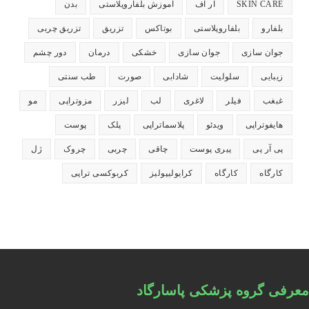
SKIN CARE
آر اف
آموزش بلفاروپلاستی
بدن
بلفارو
بلفاروپلاستی
بوتاکس
تزریق
تزریق چربی
جوان سازی
جوان سازی
خشکی
درمان
دور چشم
زیبایی
سلولیت
شادابی
صورت
طب سنتی
غبغب
فیلر
لاغری
لب
لیزر
مزوتراپی
مو
هایفوتراپی
ویدئو
پلاسماتراپی
پلک
پوست
پی آر پی
پیری پوست
چاقی
چربی
چروک
ژل
کارگاه
کارگاه
کرایولیپولیز
کربوکسی تراپی
معرفی گروه پزشکی پاسارگاد