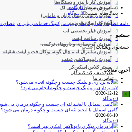
آموزش کار با لیزر و دستگاه‌ها
دسته‌بندی پست:
کارگاه‌ها
آموزش درمان تخصصی لک
دیدگاه‌های پست:
0 دیدگاه
آموزش زیبایی ژنیتال (زنان و مامایی)
آموزش اصلاح فرم بینی
ادامه مطلب
کارگاه روش‌های نوین مارکتینگ خدمات زیبایی در فضای دی
آموزش فیلر تخصصی لب
جستجو
آموزش سافت لیفت
آموزش کرم‌سازی و داروهای ترکیبی
جستجوی وبسایت
آموزش سانترال لب، چال گونه، بوکال فت و لیفت شقیقه
آموزش لیپوساکشن غبغب
مستر کلاس اسکین‌کر
آخرین مقالات
نظرات شرکت‌کنندگان
تماس با ما
لایه برداری و پیلینگ چیست و چگونه انجام می‌شود؟
/
2020-12-12
X
0 دیدگاه
گامی اسمایل یا لبخند لثه ای چیست و چگونه درمان می شود؟
/
2020-06-10
0 دیدگاه
آیا درمان میگرن با بوتاکس امکان پذیر است؟