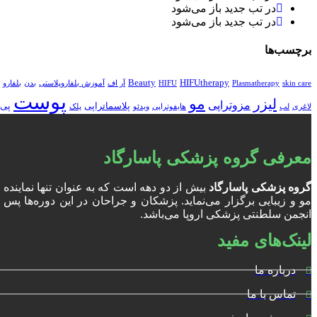
در تب جدید باز می‌شود
در تب جدید باز می‌شود
برچسب‌ها
Beauty
HIFUtherapy
skin care
Plasmatherapy
HIFU
آر اف
آموزش بلفاروپلاستی
بدن
بلفارو
پوست
مو
لیزر
مزوتراپی
پلاسماتراپی
پی 
لاغری
لب
هایفوتراپی
ویدئو
پلک
معرفی گروه پزشکی پاسارگاد
گروه پزشکی پاسارگاد
بیش از دو دهه است که به عنوان تنها نمایند
انجمن سلطنتی پزشکی اروپا می‌باشد.
لینک‌های مفید
درباره ما
تماس با ما