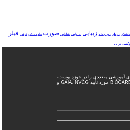
زیبایی
صورت
فیلر
خشکی
درمان
دور چشم
سلولیت
شادابی
طب سنتی
غبغب
وکسی تراپی
ه‌های آموزشی متعددی را در حوزه پوست،
مو و زیبایی برگزار می‌نماید. پزشکان و جراحان در این دوره‌ها پس از اتمام دوره، مدرک معتبر بین المللی دریافت خواهند کرد. آکادمی BIOCARE مورد تأیید GAIA، NVCG و